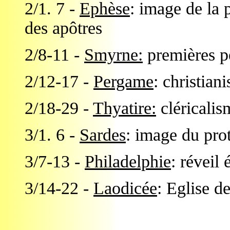
2/1. 7 -
Ephèse
: image de la 
des apôtres
2/8-11 -
Smyrne:
premières p
2/12-17 -
Pergame
: christiani
2/18-29 -
Thyatire:
cléricalis
3/1. 6 -
Sardes
: image du pro
3/7-13 -
Philadelphie
: réveil
3/14-22 -
Laodicée
: Eglise d