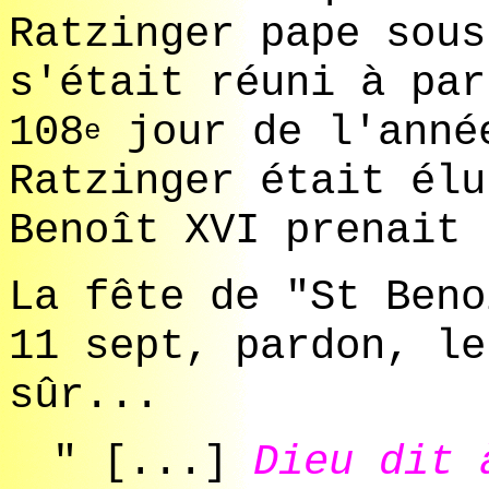
Ratzinger pape sous
s'était réuni à pa
108
jour de l'anné
e
Ratzinger était élu
Benoît XVI prenait 
La fête de "St Beno
11 sept, pardon, le
sûr...
" [...]
Dieu dit 