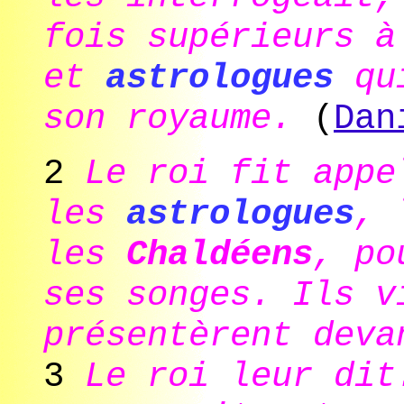
fois supérieurs à
et
astrologues
qui
son royaume.
(
Dan
2
Le roi fit appe
les
astrologues
, 
les
Chaldéens
, po
ses songes. Ils v
présentèrent deva
3
Le roi leur dit