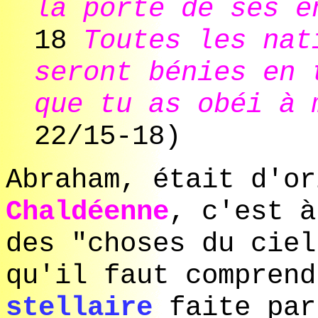
la porte de ses e
18
Toutes les nat
seront bénies en 
que tu as obéi à
22/15-18)
Abraham, était d'or
Chaldéenne
, c'est à
des "choses du ciel
qu'il faut comprend
stellaire
faite par