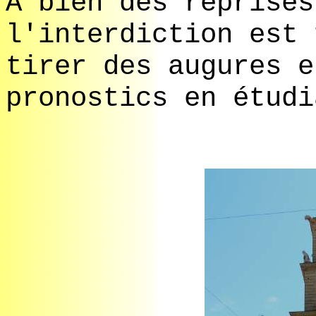
A bien des reprises
l'interdiction est 
tirer des augures e
pronostics en étudi