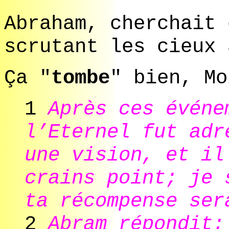
Abraham, cherchait 
scrutant les cieux 
Ça "
tombe
" bien, Mo
1
Après ces événe
l’Eternel fut adr
une vision, et il
crains point; je 
ta récompense ser
2
Abram répondit: