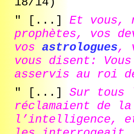
18/14)
" [...]
Et vous, 
prophètes, vos de
vos
astrologues
, 
vous disent: Vous
asservis au roi d
" [...]
Sur tous 
réclamaient de la
l’intelligence, e
les interrogeait,