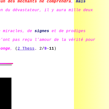
cun des méchants ne comprendra
,
mais
on du dévastateur, il y aura mille deux
 miracles, de
signes
et de prodiges
n’ont pas reçu l’amour de la vérité pour
songe
,
(
2 Thess
. 2/
9
-
11
)