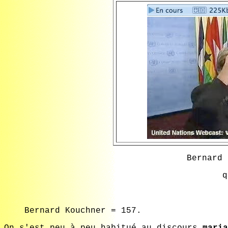
Bernard 
q
Bernard Kouchner = 157.
On s'est peu à peu habitué au discours
maria