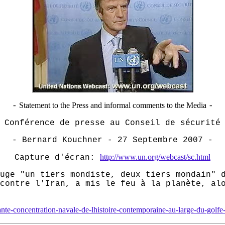
Statement to the Press and informal comments to the Media
-
-
 Conférence de presse au Conseil de sécurité
- Bernard Kouchner - 27 Septembre 2007 -
http://www.un.org/webcast/sc.html
Capture d'écran:
uge "un tiers mondiste, deux tiers mondain" 
contre l'Iran, a mis le feu à la planète, al
te-concentration-navale-de-lhistoire-contemporaine-au-large-du-golfe