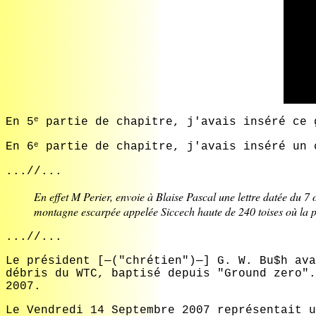
e
En 5
partie de chapitre, j'avais inséré ce 
e
En 6
partie de chapitre, j'avais inséré un 
...//...
En effet M Perier, envoie à Blaise Pascal une lettre datée du 7 o
montagne escarpée appelée Siccech haute de 240 toises où la pi
...//...
Le président [—("chrétien")—] G. W. Bu$h ava
débris du WTC, baptisé depuis "Ground zero".
2007.
Le Vendredi 14 Septembre 2007 représentait u