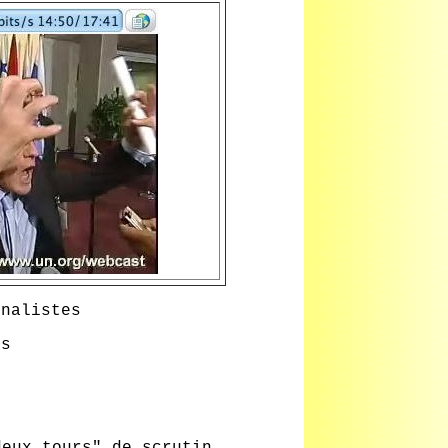
rnalistes
os
eux tours" de scrutin.