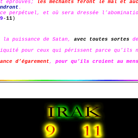
et éprouvés;
les méchants feront le mal et au
ndront
.
ce perpétuel, et où sera dressée l’abominati
9
-
11
)
r la puissance de Satan,
avec toutes sortes
de
iquité pour ceux qui périssent parce qu’ils 
ance d’égarement
,
pour qu’ils croient au men