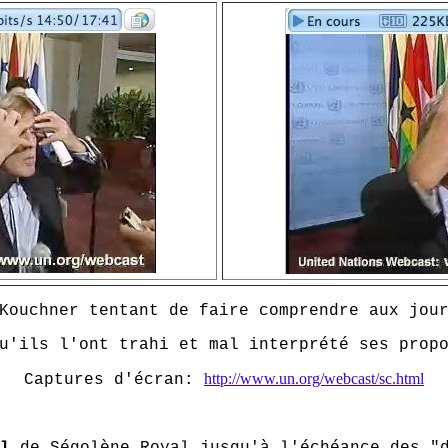
Kouchner tentant de faire comprendre aux jou
u'ils l'ont trahi et mal interprété ses prop
http://www.un.org/webcast/sc.html
Captures d'écran:
l
de Ségolène Royal jusqu'à l'échéance des "d