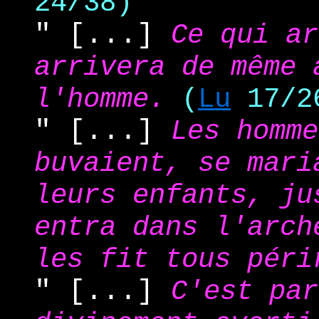
24/38)
" [...]
Ce qui a
arrivera de même 
l'homme.
(
Lu
17/2
" [...]
Les homme
buvaient, se mari
leurs enfants, j
entra dans l'arch
les fit tous péri
" [...]
C'est pa