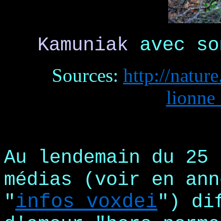
Kamuniak
avec so
Sources:
http://natur
lionne
Au lendemain du 25 
médias (voir en ann
"
infos voxdei
") di