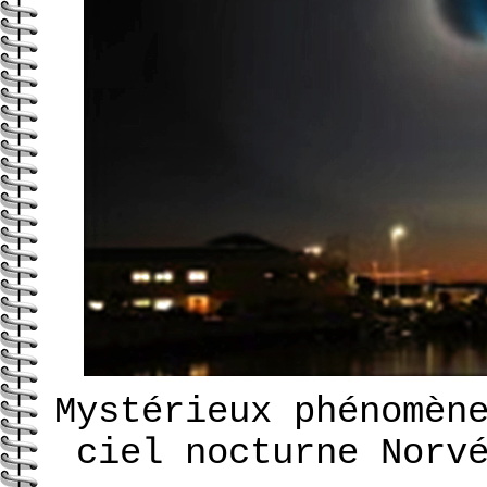
Mystérieux phénomèn
ciel nocturne Norv