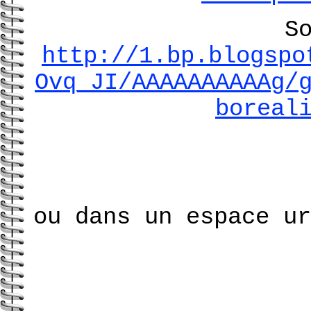
S
http://1.bp.blogspo
Ovq_JI/AAAAAAAAAAg/
boreal
ou dans un espace ur