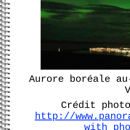
Aurore boréale au
Crédit phot
http://www.panor
with_ph