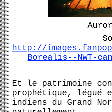
Auro
S
http://images.fanpop
Borealis--NWT-ca
Et le patrimoine con
prophétique, légué e
indiens du Grand Nor