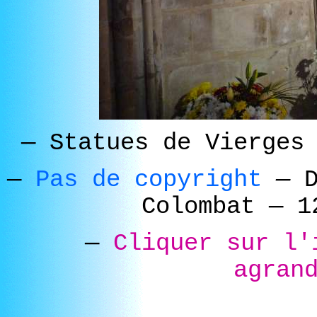
—
Statues de Vierge
—
Pas de copyright
—
D
Colombat
—
12
—
Cliquer sur l'
agran