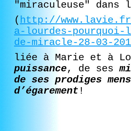
"miraculeuse" dans l
(
http://www.lavie.fr
a-lourdes-pourquoi-l
de-miracle-28-03-201
liée à Marie et à Lo
puissance
, de ses
mi
de ses prodiges mens
d’égarement
!