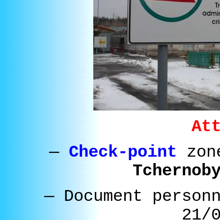
At
—
Check-point
zon
Tchernob
—
Document person
21/