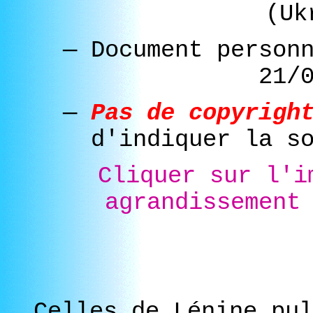
(Uk
—
Document person
21/
—
Pas de copyrigh
d'indiquer la s
Cliquer sur l'i
agrandissement
Celles de Lénine pul