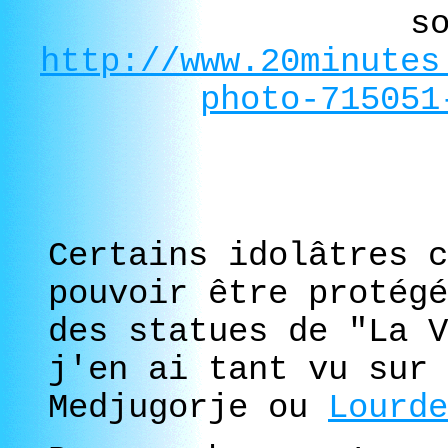
s
http://www.20minutes
photo-715051
Certains idolâtres c
pouvoir être protégé
des statues de "La V
j'en ai tant vu sur 
Medjugorje ou
Lourde