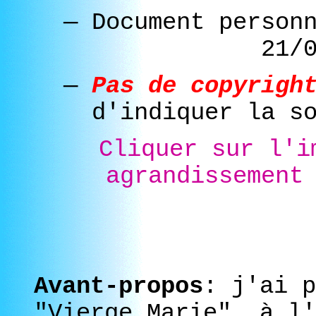
—
Document person
21/
—
Pas de copyrigh
d'indiquer la s
Cliquer sur l'i
agrandissement
Avant-propos
: j'ai p
"Vierge Marie", à l'