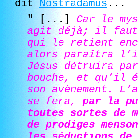
dit
Nostradamus
...
" [...]
Car le mys
agit déjà; il faut
qui le retient enc
alors paraîtra l’i
Jésus détruira par
bouche, et qu’il é
son avènement. L’a
se fera,
par la pu
toutes sortes de m
de prodiges menson
les séductions de 