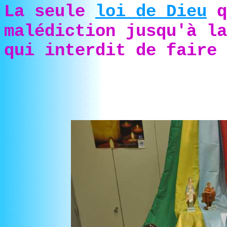
La seule
loi de Dieu
q
malédiction jusqu'à la
qui interdit de faire 