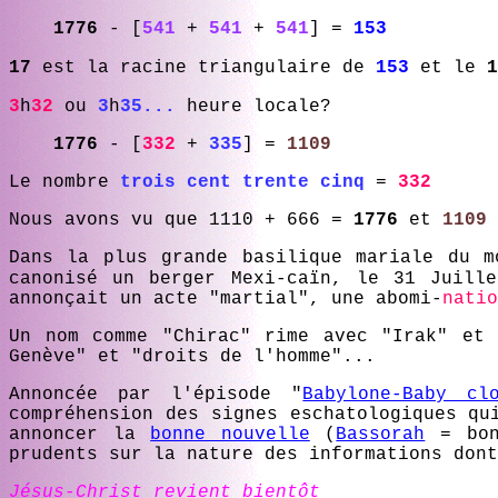
1776
- [
541
+
541
+
541
] =
153
17
est la racine triangulaire de
153
et le
1
3
h
32
ou
3
h
35...
heure locale?
1776
- [
3
32
+
335
] =
1109
Le nombre
trois cent trente cinq
=
3
32
Nous avons vu que 1110 + 666 =
1776
et
1109
Dans la plus grande basilique mariale du 
canonisé un berger Mexi-caïn, le 31 Juill
annonçait un acte "martial", une abomi-
natio
Un nom comme "Chirac" rime avec "Irak" et 
Genève" et "droits de l'homme"...
Annoncée par l'épisode "
Babylone-Baby cl
compréhension des signes eschatologiques qu
annoncer la
bonne nouvelle
(
Bassorah
= bon
prudents sur la nature des informations dont
Jésus-Christ revient bientôt