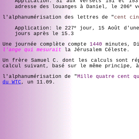
Application: Si aux versets 151 et 15
e
adresse des louanges à Daniel, le 206
ve
l'alphanumérisation des lettres de "
cent cin
e
Application: le 227
jour, 15 Août d'une
jours après le 15.3
Une journée complète compte
1440
minutes, Di
l'ange qui mesurait
la Jérusalem Céleste.
Un frère Samuel C. dont les calculs sont r
calcul suivant, basé sur le même principe, 
l'alphanumérisation de "
Mille quatre cent q
du WTC
, un 11.09.