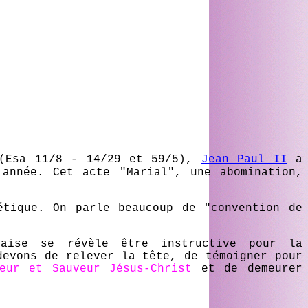
 (Esa 11/8 - 14/29 et 59/5),
Jean Paul II
a
nnée. Cet acte "Marial", une abomination,
étique. On parle beaucoup de "convention de
aise se révèle être instructive pour la
devons de relever la tête, de témoigner pour
eur et Sauveur Jésus-Christ
et de demeurer