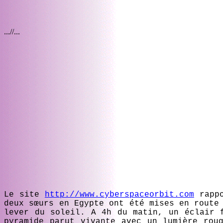
...//...
Le site
http://www.cyberspaceorbit.com
rappo
deux sœurs en Egypte ont été mises en route
lever du soleil. A 4h du matin, un éclair 
pyramide parut vivante avec un lumière rou