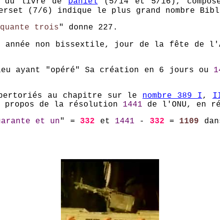
3 du livre de
Daniel
(5/14 et 5/16), composé
rset (7/6) indique le plus grand nombre Bibl
quante trois
" donne 227.
 année non bissextile, jour de la fête de l'
eu ayant "opéré" Sa création en 6 jours ou
1
épertoriés au chapitre sur le
nombre 389 I
,
I
à propos de la résolution
1441
de l'ONU, en r
uarante et un
" =
332
et
1441
-
332
=
1109
dans