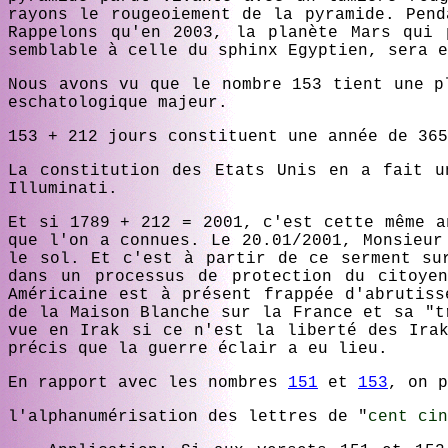
rayons le rougeoiement de la pyramide. Pend
Rappelons qu'en 2003, la planète Mars qui 
semblable à celle du sphinx Egyptien, sera e
Nous avons vu que le nombre 153 tient une p
eschatologique majeur.
153 + 212 jours constituent une année de 365
La constitution des Etats Unis en a fait u
Illuminati.
Et si 1789 + 212 = 2001, c'est cette même a
que l'on a connues. Le 20.01/2001, Monsieur
le sol. Et c'est à partir de ce serment su
dans un processus de protection du citoye
Américaine est à présent frappée d'abrutiss
de la Maison Blanche sur la France et sa "t
vue en Irak si ce n'est la liberté des Irak
précis que la guerre éclair a eu lieu.
En rapport avec les nombres
151
et
153
, on p
l'alphanumérisation des lettres de "
cent cin