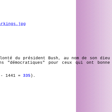
arkings.jpg
olonté du président Bush, au nom de son dieu
ns "démocratiques" pour ceux qui ont bonne
 - 1441 =
335
).