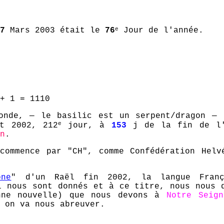
e
7
Mars 2003 était le
76
Jour de l'année.
+ 1 = 1110
monde, — le basilic est un serpent/dragon —
e
et 2002, 212
jour, à
153
j de la fin de l'a
n
.
commence par "CH", comme Confédération Helv
one
" d'un Raël fin 2002, la langue Franç
i nous sont donnés et à ce titre, nous nous 
ne nouvelle) que nous devons à
Notre Seign
 on va nous abreuver.