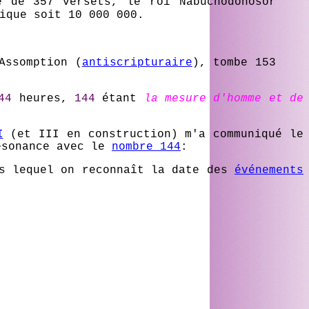
 de 357 versets, le roi Nabuchodonosor
ique soit 10 000 000.
Assomption (
antiscripturaire
), tombe 153
44
heures,
144
étant
la mesure d'homme et de
I
(et III en construction) m'a communiqué le
ésonance avec le
nombre 144
:
 lequel on reconnaît la date des
événements