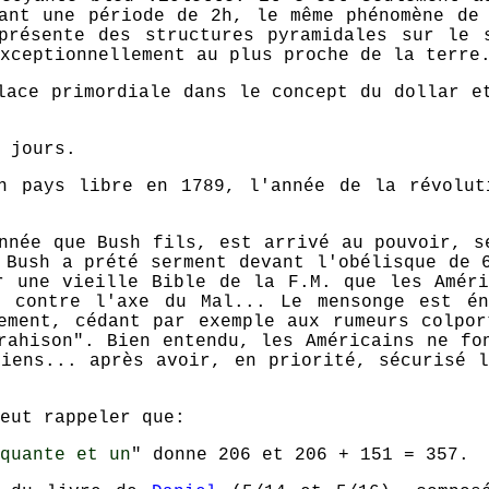
ant une période de 2h, le même phénomène de
présente des structures pyramidales sur le 
xceptionnellement au plus proche de la terre
lace primordiale dans le concept du dollar e
 jours.
n pays libre en 1789, l'année de la révolut
nnée que Bush fils, est arrivé au pouvoir, s
 Bush a prété serment devant l'obélisque de 
r une vieille Bible de la F.M. que les Améri
n contre l'axe du Mal... Le mensonge est én
ement, cédant par exemple aux rumeurs colpo
rahison". Bien entendu, les Américains ne fo
iens... après avoir, en priorité, sécurisé 
eut rappeler que:
quante et un
" donne 206 et 206 + 151 = 357.