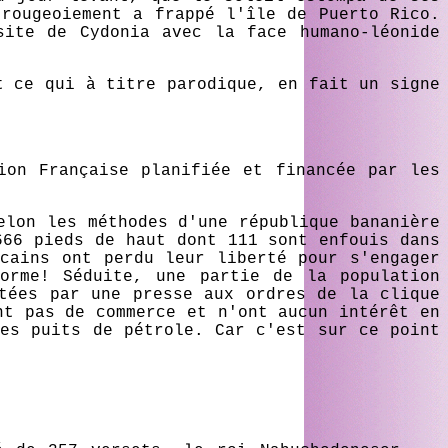
 rougeoiement a frappé l'île de Puerto Rico.
site de Cydonia avec la face humano-léonide
.
t ce qui à titre parodique, en fait un signe
ion Française planifiée et financée par les
elon les méthodes d'une république bananière
666 pieds de haut dont 111 sont enfouis dans
cains ont perdu leur liberté pour s'engager
orme! Séduite, une partie de la population
rtées par une presse aux ordres de la clique
nt pas de commerce et n'ont aucun intérêt en
les puits de pétrole. Car c'est sur ce point