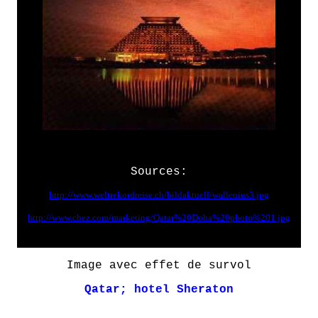
Sources:
http://www.weltrekordreise.ch/bildaktuell/wallenius3.jpg
http://www.chez.com/marketing/Qatar%20Doha%20photo%201.jpg
Image avec effet de survol
Qatar; hotel Sheraton