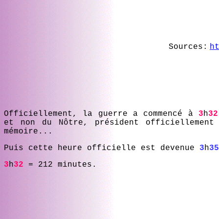
Sources:
h
Officiellement, la guerre a commencé à
3
h
32
et non du Nôtre, président officiellement
mémoire...
Puis cette heure officielle est devenue
3
h
35
3
h
32
= 212 minutes.