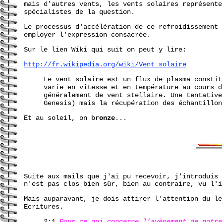
mais d'autres vents, les vents solaires représente
spécialistes de la question.
Le processus d'accélération de ce refroidissement 
employer l'expression consacrée.
Sur le lien Wiki qui suit on peut y lire:
http://fr.wikipedia.org/wiki/Vent_solaire
Le vent solaire est un flux de plasma constit
varie en vitesse et en température au cours d
généralement de vent stellaire. Une tentative
Genesis) mais la récupération des échantillon
Et au soleil, on br
onze
...
Suite aux mails que j'ai pu recevoir, j'introduis 
n'est pas clos bien sûr, bien au contraire, vu l'i
Mais auparavant, je dois attirer l'attention du le
Ecritures.
2:1
Pour ce qui concerne l’avènement de notre