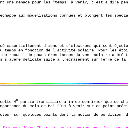
nt une menace pour les "temps" à venir, c'est à dire pen
échappe aux modélisations connues et plongent les spécia
ué essentiellement d'ions et d'électrons qui sont éjecté
u temps en fonction de l'activité solaire. Pour les étoi
 de recueil de poussières issues du vent solaire a été t
s s'avère délicate suite à l'écrasement sur Terre de la 
e
cette 4
partie transitaire afin de confirmer que ce cha
mportance du mois de Mai 2011 à venir sur ce point préci
cteur sur quelques points dont la notion de perdition, d
 Seigneur Jésus-Christ et notre réunion avec lui, nous v