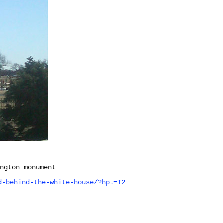
ngton monument
d-behind-the-white-house/?hpt=T2