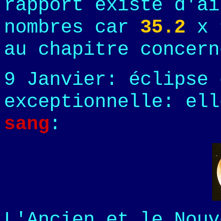
rapport existe d'ai
nombres car
35.2
x 
au chapitre concer
9 Janvier: éclipse 
exceptionnelle: el
sang
:
L'Ancien et le Nouv