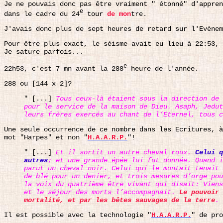
Je ne pouvais donc pas être vraiment " étonné" d'appren
e
dans le cadre du 24
tour
de mon
tre.
J'avais donc plus de sept heures de retard sur l'Evènem
Pour être plus exact, le séisme avait eu lieu à 22:53, 
Je sature parfois...
e
22h53, c'est 7 mn avant la 288
heure de l'année.
288 ou
[
144 x 2
]
?
" [...]
Tous ceux-là étaient sous la direction de 
pour le service de la maison de Dieu. Asaph, Jedu
leurs frères exercés au chant de l’Eternel, tous 
Une seule occurrence de ce nombre dans les Ecritures, à
mot "Harpes" et non "
H.A.A.R.P.
"!
" [...]
Et il sortit un autre cheval roux.
Celui 
autres
; et une grande épée lui fut donnée. Quand i
parut un cheval noir. Celui qui le montait tenait 
de blé pour un denier, et trois mesures d’orge pou
la voix du quatrième être vivant qui disait: Viens
et le séjour des morts l’accompagnait.
Le pouvoir 
mortalité, et par les bêtes sauvages de la terre
.
Il est possible avec la technologie "
H.A.A.R.P.
" de pro