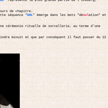
OL
" représente la plus grande partie de l'iceberg,
ours de chapitre.
tte séquence "
SOL
" émerge dans les mots "dé
sol
ation" et
une cérémonie rituelle de sorcellerie, au terme d'une
indre minuit et que par conséquent il faut passer du 12