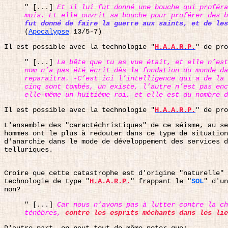
" [...]
Et il lui fut donné une bouche qui proféra
mois. Et elle ouvrit sa bouche pour proférer des 
fut donné de faire la guerre aux saints, et de le
(
Apocalypse
13/5-7)
Il est possible avec la technologie "
H.A.A.R.P.
" de pro
" [...]
La bête que tu as vue était, et elle n’es
nom n’a pas été écrit dès la fondation du monde d
reparaîtra. -C’est ici l’intelligence qui a de la 
cinq sont tombés, un existe, l’autre n’est pas enc
elle-même un huitième roi, et elle est du nombre 
Il est possible avec la technologie "
H.A.A.R.P.
" de pro
L'ensemble des "caractéchristiques" de ce séisme, au se
hommes ont le plus à redouter dans ce type de situation
d'anarchie dans le mode de développement des services d
telluriques.
Croire que cette catastrophe est d'origine "naturelle" 
technologie de type "
H.A.A.R.P.
" frappant le "
SOL
" d'un
non?
" [...]
Car nous n’avons pas à lutter contre la ch
ténèbres,
contre les esprits méchants dans les lie
D'autre part, on peut tout de même noter que: