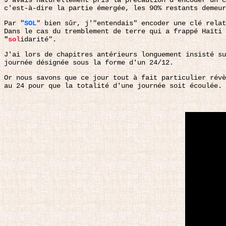
J'avais naturellement pris la précaution d'encoder un c
c'est-à-dire la partie émergée, les 90% restants demeu
Par "
SOL
" bien sûr, j'"entendais" encoder une clé relat
Dans le cas du tremblement de terre qui a frappé Haïti 
"
sol
idarité".
J'ai lors de chapitres antérieurs longuement insisté su
journée désignée sous la forme d'un 24/12.
Or nous savons que ce jour tout à fait particulier révè
au 24 pour que la totalité d'une journée soit écoulée.