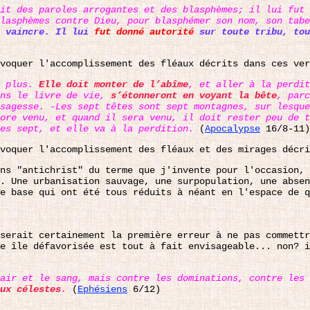
it des paroles arrogantes et des blasphèmes; il lui fut 
blasphèmes contre Dieu, pour blasphémer son nom, son tab
s vaincre. Il lui
fut donné autorité
sur toute tribu, tou
voquer l'accomplissement des fléaux décrits dans ces ver
t plus.
Elle doit monter de l’abîme
, et aller à la perdi
ans le livre de vie,
s’étonneront en voyant la bête
, parc
sagesse. -Les sept têtes sont sept montagnes, sur lesque
ore venu, et quand il sera venu, il doit rester peu de t
des sept, et elle va à la perdition.
(
Apocalypse
16/8-11)
voquer l'accomplissement des fléaux et des mirages décri
ns "antichrist" du terme que j'invente pour l'occasion,
. Une urbanisation sauvage, une surpopulation, une absen
e base qui ont été tous réduits à néant en l'espace de q
serait certainement la première erreur à ne pas commettr
e île défavorisée est tout à fait envisageable... non? i
air et le sang, mais contre les dominations, contre les 
ux célestes
.
(
Ephésiens
6/12)