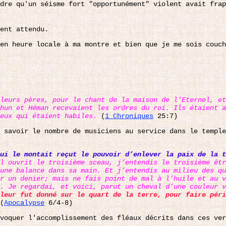
dre qu'un séisme fort "opportunément" violent avait frap
ent attendu.
en heure locale à ma montre et bien que je me sois couch
leurs pères, pour le chant de la maison de l’Eternel, et
thun et Héman recevaient les ordres du roi. Ils étaient 
ceux qui étaient habiles.
(
1 Chroniques
25:7)
 savoir le nombre de musiciens au service dans le temple
qui le montait reçut le pouvoir d’enlever la paix de la t
l ouvrit le troisième sceau, j’entendis le troisième êtr
une balance dans sa main. Et j’entendis au milieu des qu
r un denier; mais ne fais point de mal à l’huile et au v
. Je regardai, et voici, parut un cheval d’une couleur v
leur fut donné sur le quart de la terre, pour faire péri
(
Apocalypse
6/4-8)
voquer l'accomplissement des fléaux décrits dans ces ver