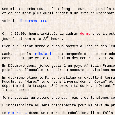
Une minute après tout, c'est long... surtout quand la t
et ce d'autant plus qu'il s'agit d'un site d'urbanisati
Voir le
diaporama .PPS
Or, à 22:00, heure indiquée au cadran
de mon
tre, il est
e
journée et non à la 22
heure.
Bien sûr, étant donné que nous sommes à l'heure des le
Sachant que la
Tribulation
est composée de deux périod
casse... et que cette association des nombres 12 et 24 
En Décembre donc, je songeais à un pays Africain Franco
prisé dans l'occulte. Un noir au secours de victimes no
En deuxième étape le Maroc constitue un excellent terra
Musulmans. "Maroc" lu en sens inverse donne "Coram" et 
déploiement de troupes US à proximité du Moyen Orient "
l'Etat Hébreu.
Je ne pouvais qu'attendre donc... pas très longtemps ce
L'impossibilité au sens d'incapacité pour ma part de pr
Le
nombre 13
étant un nombre de rébellion, il me fallai