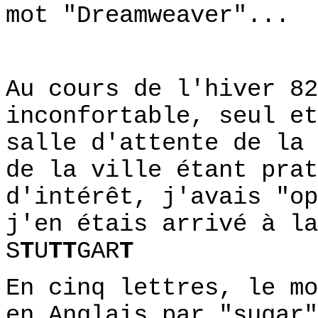
mot "Dreamweaver"...
Au cours de l'hiver 82
inconfortable, seul et
salle d'attente de la 
de la ville étant prat
d'intérêt, j'avais "op
j'en étais arrivé à la
S
T
U
TT
GAR
T
En cinq lettres, le mo
en Anglais par "sugar"