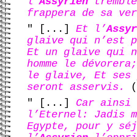
l’
Assyrien
tremble
frappera de sa ve
" [...]
Et l’
Assyr
glaive qui n’est p
Et un glaive qui n
homme le dévorera;
le glaive, Et ses 
seront asservis.
(
" [...]
Car ainsi 
l’Eternel: Jadis m
Egypte, pour y séj