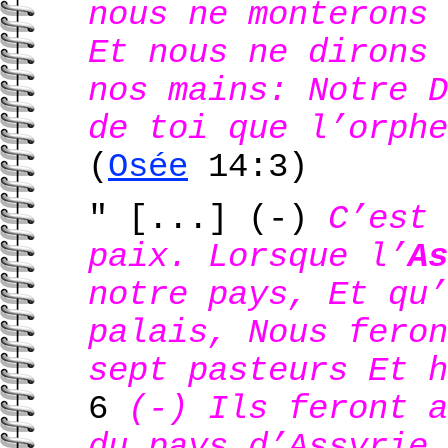
nous ne monterons 
Et nous ne dirons 
nos mains: Notre D
de toi que l’orphe
(
Osée
14:3)
" [...]
(-)
C’est 
paix. Lorsque l’
As
notre pays, Et qu’
palais, Nous feron
sept pasteurs Et h
6
(-) Ils feront a
du pays d’Assyrie 