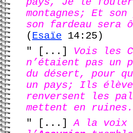
pays, Je le fouler
montagnes; Et son 
son fardeau sera ô
(
Esaïe
14:25)
" [...]
Vois les C
n’étaient pas un p
du désert, pour qu
un pays; Ils élève
renversent les pal
mettent en ruines.
" [...]
A la voix 