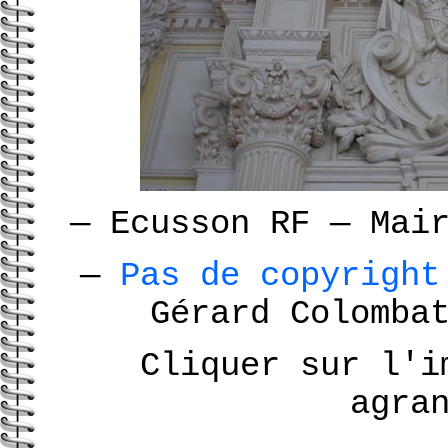
—
Ecusson RF
—
Mai
—
Pas de copyrigh
Gérard Colomb
Cliquer sur l'i
agra