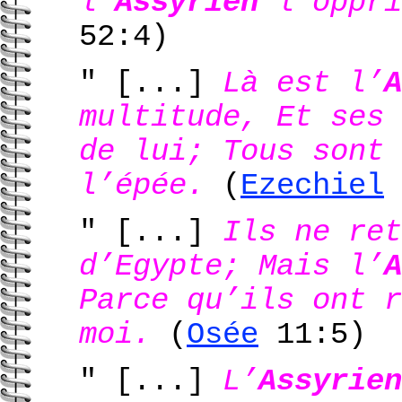
l’
Assyrien
l’oppri
52:4)
" [...]
Là est l’
A
multitude, Et ses 
de lui; Tous sont 
l’épée.
(
Ezechiel
" [...]
Ils ne ret
d’Egypte; Mais l’
A
Parce qu’ils ont r
moi.
(
Osée
11:5)
" [...]
L’
Assyrien