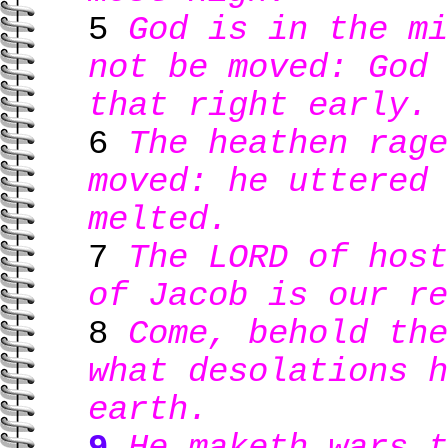
5
God is in the mi
not be moved: God 
that right early.
6
The heathen rage
moved: he uttered 
melted.
7
The LORD of host
of Jacob is our re
8
Come, behold the
what desolations h
earth.
9
He maketh wars t