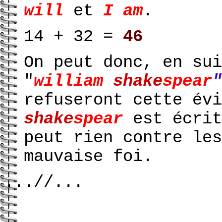
will
et
I am
.
14 + 32 =
46
On peut donc, en sui
"
william
shake
spear
refuseront cette évi
shake
spear
est écrit
peut rien contre les
mauvaise foi.
...//...