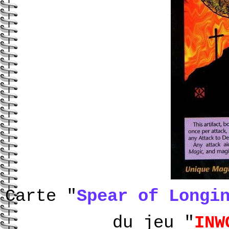
Carte "
Spear of Longi
du jeu "
INW