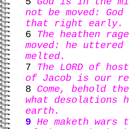
5
God is in the mi
not be moved: God 
that right early.
6
The heathen rage
moved: he uttered 
melted.
7
The LORD of host
of Jacob is our re
8
Come, behold the
what desolations h
earth.
9
He maketh wars t