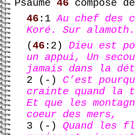
Psaume
46
composé d
46
:1
Au chef des c
Koré. Sur alamoth.
(
46
:2)
Dieu est po
un appui, Un secou
jamais dans la dét
2 (-)
C’est pourqu
crainte quand la t
Et que les montagn
coeur des mers,
3 (-)
Quand les fl