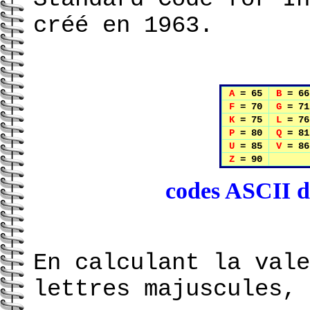
créé en 1963.
A
= 65
B
= 66
F
= 70
G
= 71
K
= 75
L
= 76
P
= 80
Q
= 81
U
= 85
V
= 86
Z
= 90
codes ASCII de
En calculant la vale
lettres majuscules, 