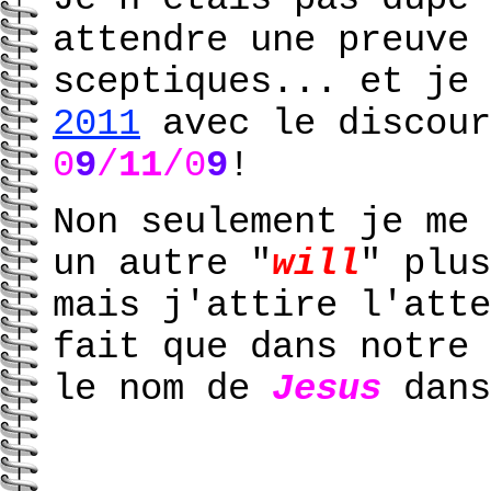
attendre une preuve 
sceptiques... et je
2011
avec le discour
0
9
/
11
/0
9
!
Non seulement je me 
un autre "
will
" plus
mais j'attire l'atte
fait que dans notre 
le nom de
Jesu
s
dans