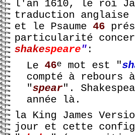
l'an 1610, le roi Ja
traduction anglaise 
et le Psaume
46
prés
particularité conce
shake
speare
"
:
e
Le
46
mot est "
sh
compté à rebours à
"
spear
". Shakespe
année là.
la King James Versio
jour et cette config