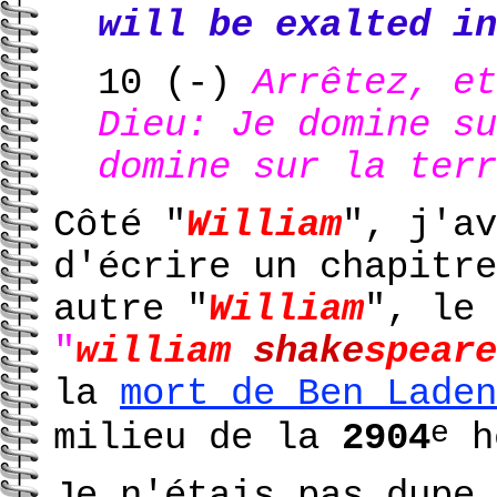
will be exalted in
10 (-)
Arrêtez, e
Dieu: Je domine su
domine sur la terr
Côté "
William
", j'av
d'écrire un chapitr
autre "
William
", le
"
william
shake
speare
la
mort de Ben Laden
e
milieu de la
2904
he
Je n'étais pas dupe 