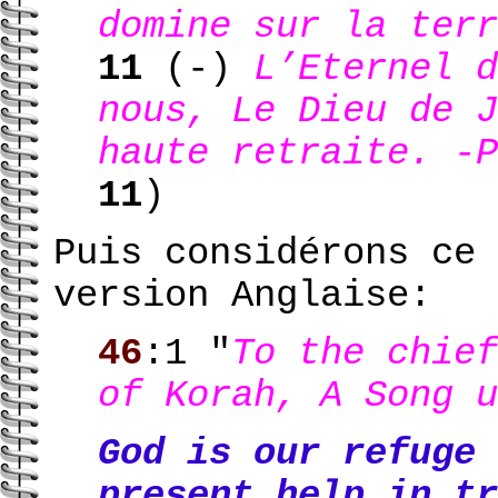
domine sur la terr
11
(-)
L’Eternel d
nous, Le Dieu de J
haute retraite. -P
11
)
Puis considérons ce 
version Anglaise:
46
:1 "
To the chief
of Korah, A Song u
God is our refuge 
present help in tr