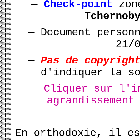
—
Check-point
zon
Tchernob
—
Document person
21/
—
Pas de copyrigh
d'indiquer la s
Cliquer sur l'i
agrandissement
En orthodoxie, il es