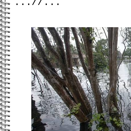
...//...