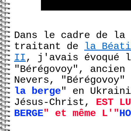
Dans le cadre de la 
traitant de
la Béati
II
, j'avais évoqué l
"Bérégovoy", ancien 
Nevers, "Bérégovoy" 
la berge
" en Ukraini
Jésus-Christ,
EST LU
BERGE
" et même L'"
HO