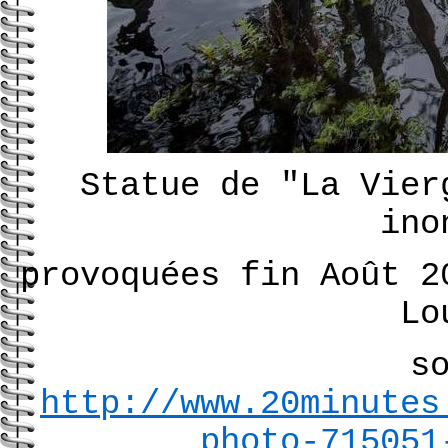
Statue de "La Vier
ino
provoquées fin Août 2
Lo
s
http://www.20minutes
photo-715051