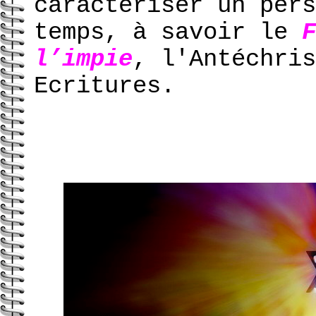
caractériser un pers
temps, à savoir le
F
l’impie
, l'Antéchris
Ecritures.