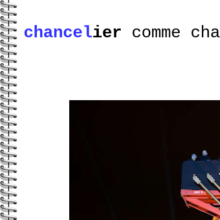
chancel
ier
comme cha