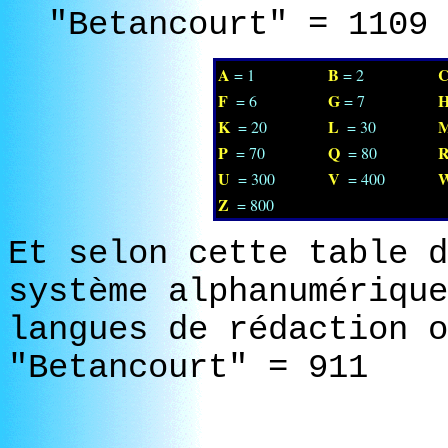
"Betancourt" =
1109
A
B
= 1
= 2
F
G
= 6
= 7
K
L
= 20
= 30
P
Q
= 70
= 80
U
V
= 300
= 400
Z
= 800
Et selon cette table d
système alphanumérique
langues de rédaction o
"Betancourt" = 911