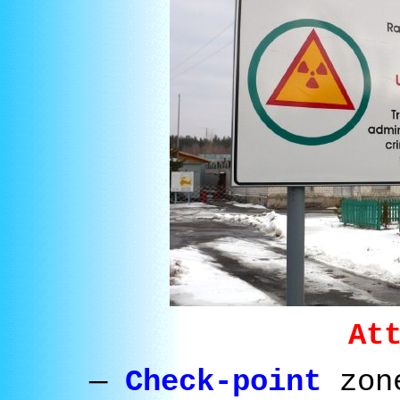
At
—
Check-point
zon