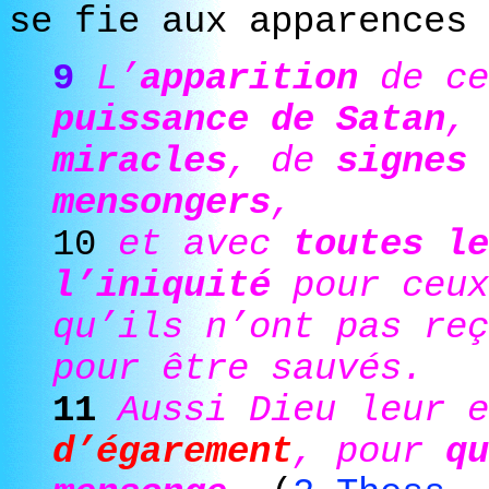
se fie aux apparences 
9
L’
apparition
de ce
puissance de Satan
,
miracles
, de
signes 
mensongers
,
10
et avec
toutes le
l’iniquité
pour ceux
qu’ils n’ont pas re
pour être sauvés.
11
Aussi Dieu leur 
d’égarement
, pour
qu