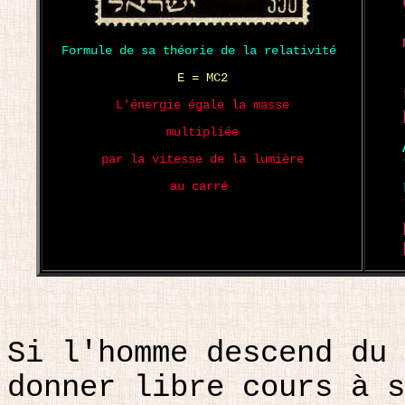
Formule de sa théorie de la relativité
:
E = MC2
L'énergie égale la masse
multipliée
par la vitesse de la lumière
au carré
.
Si l'homme descend du 
donner libre cours à s