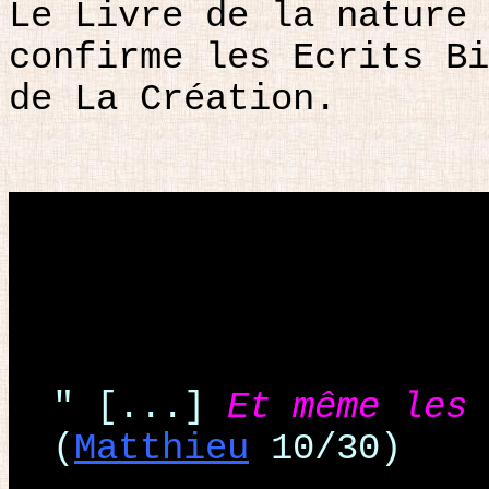
Le Livre de la nature 
confirme les Ecrits Bi
de La Création.
" [...]
Et même les
(
Matthieu
10/30)