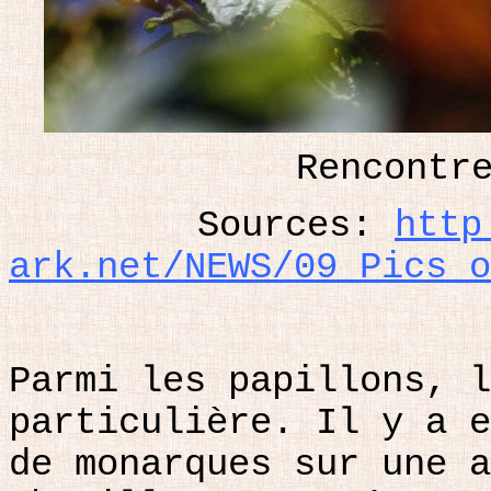
Rencontr
Sources:
http
ark.net/NEWS/09_Pics_o
Parmi les papillons, l
particulière. Il y a e
de monarques sur une a