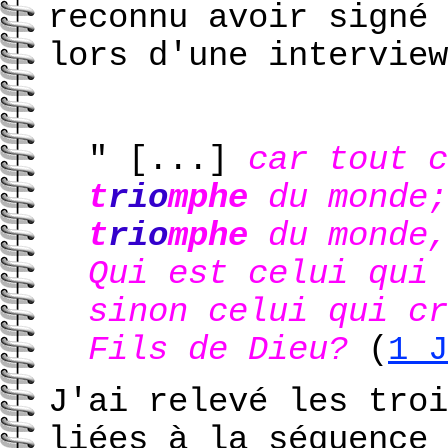
reconnu avoir signé 
lors d'une interview
" [...]
car tout c
t
rio
mphe
du monde;
t
rio
mphe
du monde,
Qui est celui qui
sinon celui qui cr
Fils de Dieu?
(
1 
J'ai relevé les troi
liées à la séquence 