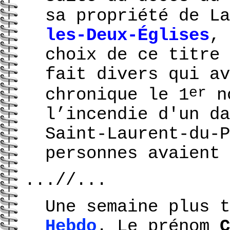
sa propriété de L
les-Deux-Églises
,
choix de ce titre 
fait divers qui av
er
chronique le 1
no
l’incendie d'un d
Saint-Laurent-du-P
personnes avaient 
...//...
Une semaine plus 
Hebdo
. Le prénom
C