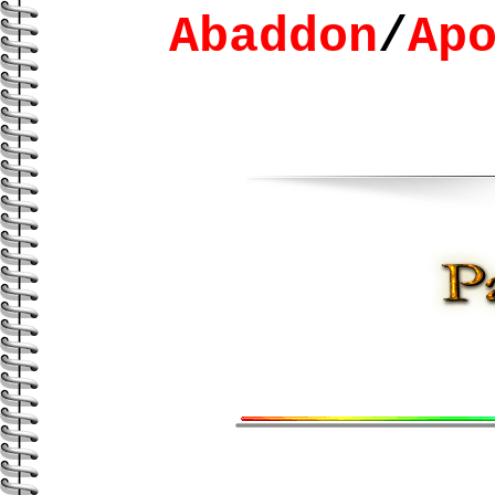
Abaddon
/
Ap