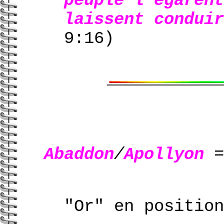
peuple l’égarent
laissent conduir
9:16)
Abaddon
/
Apollyon
"Or" en position