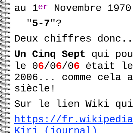
e
r
au 1
Novembre 1970
"
5-7
"?
Deux chiffres donc..
Un Cinq Sept
qui pou
le 0
6
/0
6
/0
6
était l
2006... comme cela a
siècle!
Sur le lien Wiki qui
https://fr.wikipedia
Kiri_(journal)