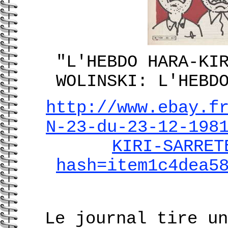
"L'HEBDO HARA-KI
WOLINSKI: L'HEBD
http://www.ebay.f
N-23-du-23-12-198
KIRI-SARRET
hash=item1c4dea5
Le journal tire un