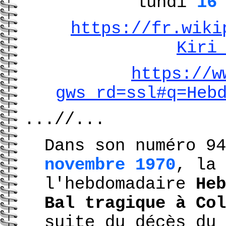
lundi
16
https://fr.wiki
Kiri
https://w
gws_rd=ssl#q=Heb
...//...
Dans son numéro 9
novembre 1970
, la 
l'hebdomadaire
Heb
Bal tragique à Col
suite du décès du 