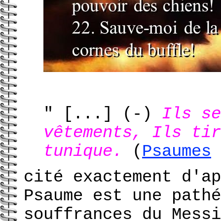
" [...]
(-)
Ils se
vêtements, Ils ti
tunique.
(
Psaumes
cité exactement d'ap
Psaume est une pathé
souffrances du Messi