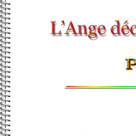
SATAN
&
LUCI