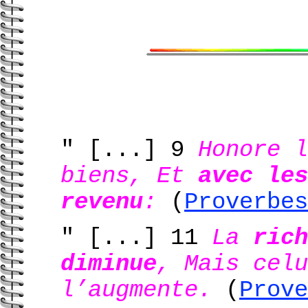
" [...]
9
Honore l
biens, Et
avec les
revenu
:
(
Proverbes
" [...]
11
La
rich
diminue
, Mais celu
l’augmente.
(
Prove