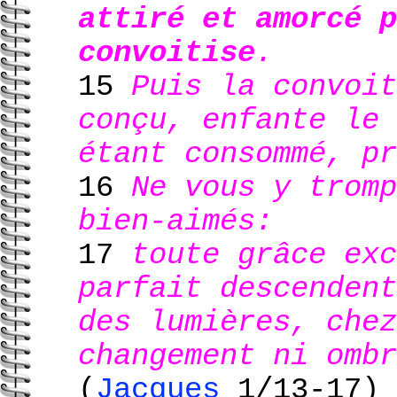
attiré et amorcé p
convoitise
.
15
Puis la convoit
conçu, enfante le 
étant consommé, pr
16
Ne vous y tromp
bien-aimés:
17
toute grâce exc
parfait descendent
des lumières, chez
changement ni ombr
(
Jacques
1/13-17)