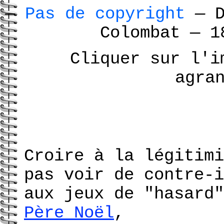
—
Pas de copyright
—
D
Colombat
—
18
Cliquer sur l'i
agra
Croire à la légitimi
pas voir de contre-i
aux jeux de "hasard"
Père Noël
,