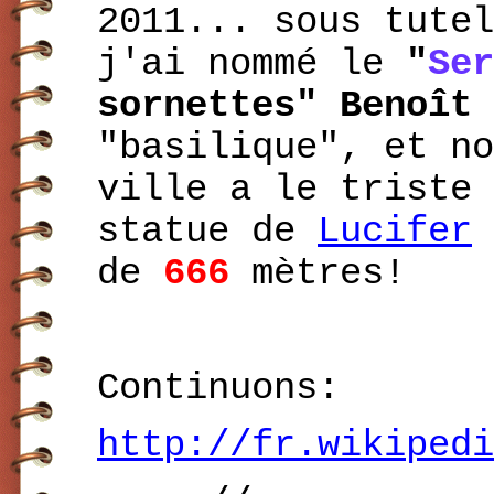
2011... sous tute
j'ai nommé
le
"
Ser
sornettes" Benoît 
"basilique", et no
ville a le triste 
statue de
Lucifer
de
666
mètres!
Continuons:
http://fr.wikipedi