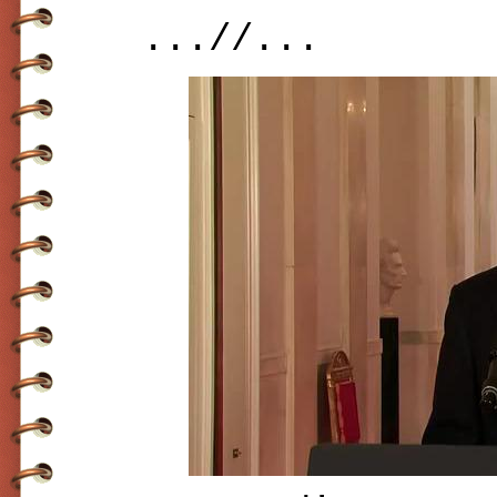
...//...