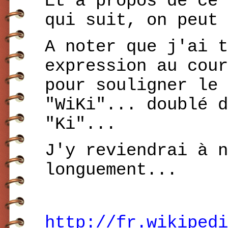
Et à propos de ce 
qui suit, on peut 
A noter que j'ai t
expression au cour
pour souligner le
"WiKi"... doublé 
"Ki"...
J'y reviendrai à n
longuement...
http://fr.wikipedi