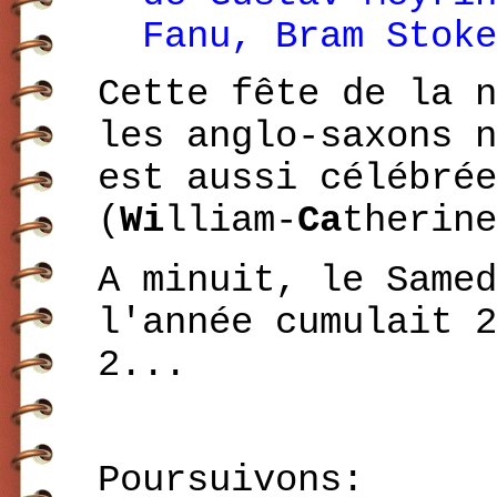
Fanu, Bram Stoke
Cette fête de la n
les anglo-saxons n
est aussi célébrée
(
Wi
lliam-
Ca
therine
A minuit, le Samed
l'année cumulait 
2...
Poursuivons: