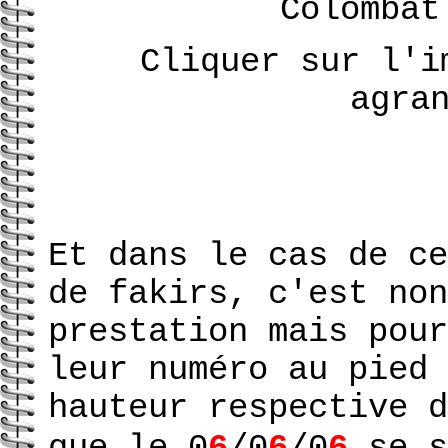
Colomba
Cliquer sur l'i
agra
Et dans le cas de ce
de fakirs, c'est non
prestation mais pour
leur numéro au pied 
hauteur respective d
que le 0
6
/0
6
/0
6
se s