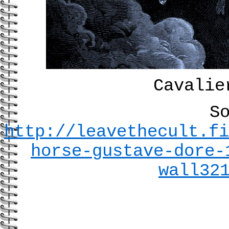
Cavalie
S
http://leavethecult.fi
horse-gustave-dore-
wall32