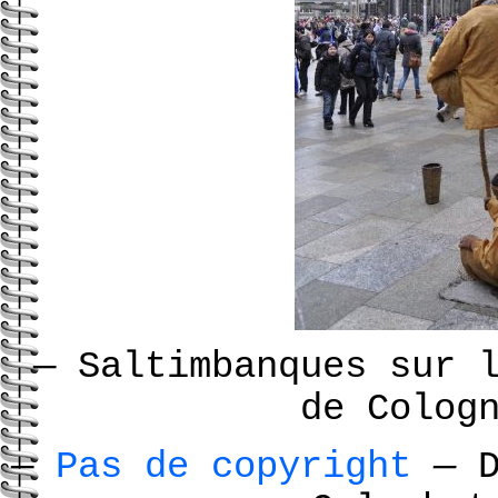
—
Saltimbanques sur l
de Colog
—
Pas de copyright
—
D