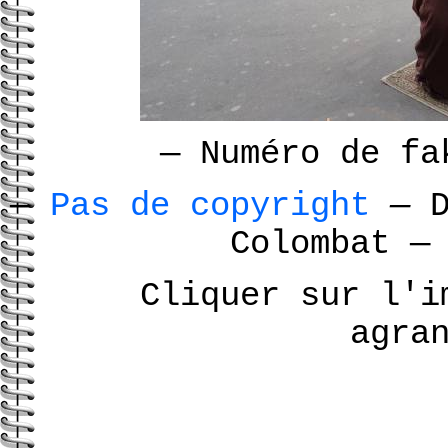
—
Numéro de f
—
Pas de copyright
—
D
Colombat
—
Cliquer sur l'i
agra