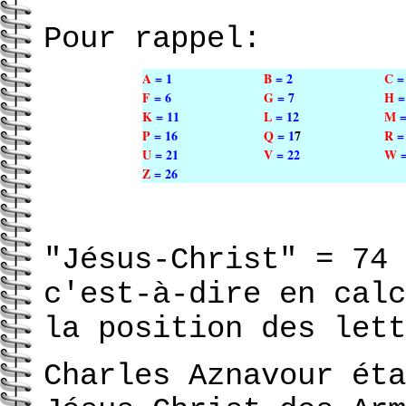
Pour rappel:
A
= 1
B
= 2
C
=
F
= 6
G
= 7
H
=
K
=
11
L
=
1
2
M
P
=
16
Q
=
1
7
R
U
=
21
V
=
22
W
Z
=
26
"Jésus-Christ" = 74 
c'est-à-dire en calc
la position des lett
Charles Aznavour éta