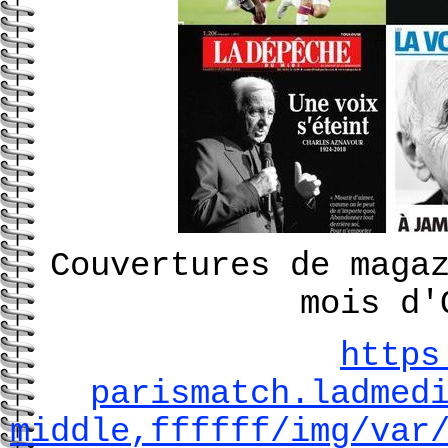
Couvertures de maga
mois d'
https
parismatch.ladmed
middle,ffffff/img/var