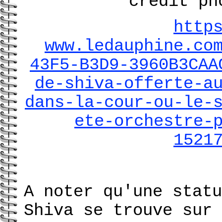
crédit ph
http
www.ledauphine.co
43F5-B3D9-3960B3CAA
de-shiva-offerte-a
dans-la-cour-ou-le-
ete-orchestre-
1521
A noter qu'une statu
Shiva se trouve sur 