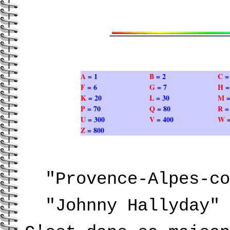
A
= 1
B
= 2
C
=
F
= 6
G
= 7
H
=
K
= 20
L
= 30
M
=
P
= 70
Q
= 80
R
=
U
= 300
V
= 400
W
Z
= 800
"Provence-Alpes-co
"Johnny Hallyday" 