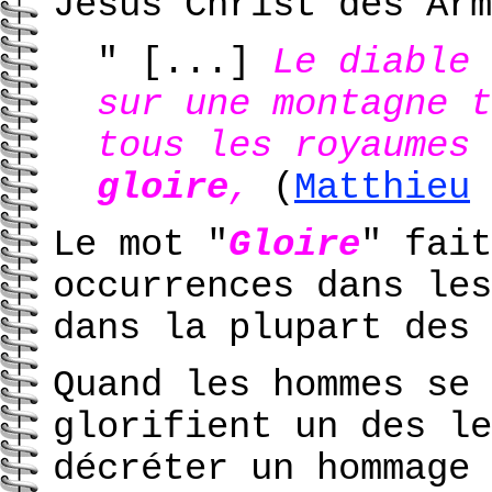
Jésus Christ des Arm
" [...]
Le diable 
sur une montagne t
tous les royaumes 
gloire
,
(
Matthieu
Le mot "
Gloire
" fait
occurrences dans les
dans la plupart des 
Quand les hommes se 
glorifient un des le
décréter un hommage 