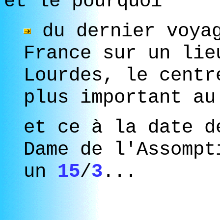
et le pourquoi
du dernier voyag
France sur un lie
Lourdes, le centr
plus important au
et ce à la date d
Dame de l'Assomp
un
15
/
3
...