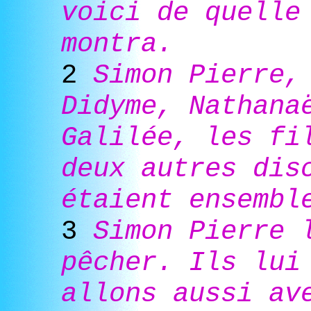
voici de quelle
montra.
2
Simon Pierre,
Didyme, Nathana
Galilée, les fi
deux autres dis
étaient ensembl
3
Simon Pierre 
pêcher. Ils lui
allons aussi av