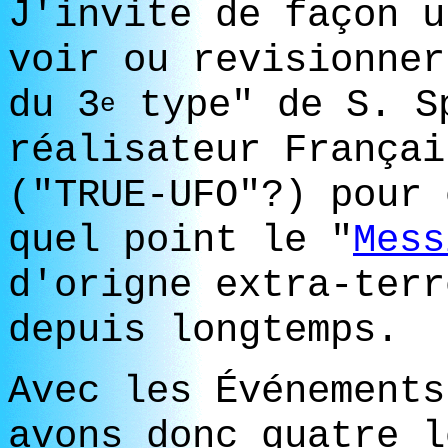
J'invite de façon u
voir ou revisionner
du 3
type" de S. Sp
e
réalisateur Françai
("TRUE-UFO"?) pour 
quel point le "
Mess
d'origne extra-terr
depuis longtemps.
Avec les Événement
avons donc quatre l