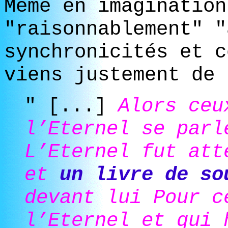
Même en imagination
"raisonnablement" "
synchronicités et c
viens justement de 
" [...]
Alors ceu
l’Eternel se parl
L’Eternel fut att
et
un livre de so
devant lui Pour c
l’Eternel et qui 