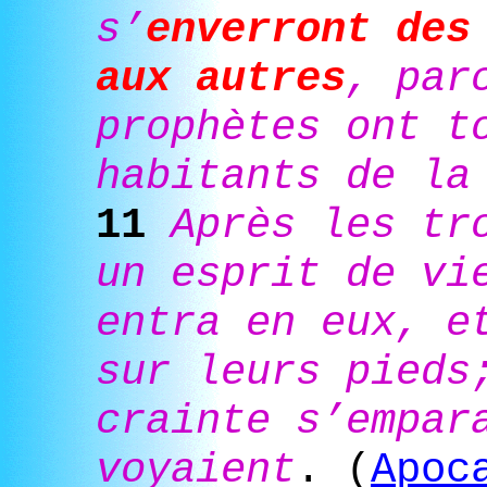
s’
enverront des
aux autres
, par
prophètes ont t
habitants de la
11
Après les tr
un esprit de vi
entra en eux, e
sur leurs pieds
crainte s’empar
voyaient
. (
Apoc