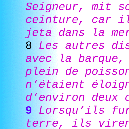
Seigneur, mit s
ceinture, car i
jeta dans la me
8
Les autres di
avec la barque,
plein de poisso
n’étaient éloig
d’environ deux 
9
Lorsqu’ils fu
terre, ils vire