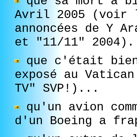
que sa mort a bi
Avril 2005 (voir 
annoncées de Y Ar
et "11/11" 2004).
que c'était bien
exposé au Vatican
TV" SVP!)...
qu'un avion comm
d'un Boeing a fra