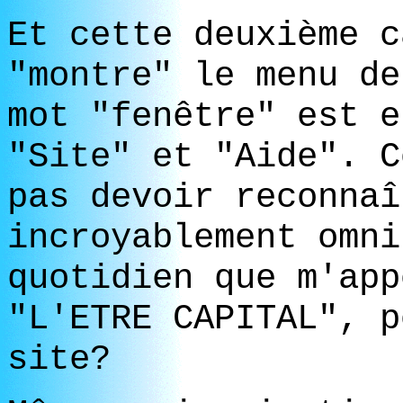
Et cette deuxième c
"montre" le menu de
mot "fenêtre" est e
"Site" et "Aide". C
pas devoir reconnaî
incroyablement omni
quotidien que m'app
"L'ETRE CAPITAL", p
site?