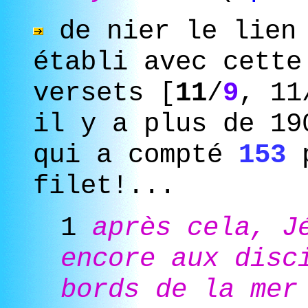
de nier le lien 
établi avec cett
versets
[
11
/
9
, 1
il y a plus de 19
qui a compté
153
p
filet!...
1
après cela, J
encore aux disc
bords de la mer