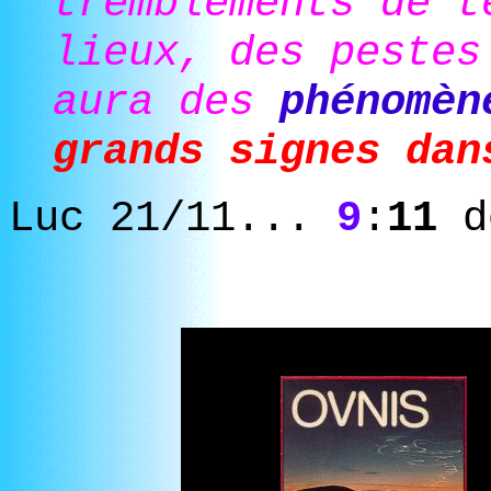
tremblements de t
lieux, des pestes
aura des
phénomèn
grands signes dan
Luc 21/11...
9
:
11
do