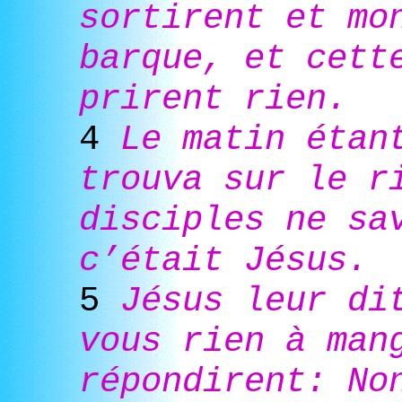
sortirent et mo
barque, et cett
prirent rien.
4
Le matin étan
trouva sur le r
disciples ne sa
c’était Jésus.
5
Jésus leur di
vous rien à man
répondirent: No