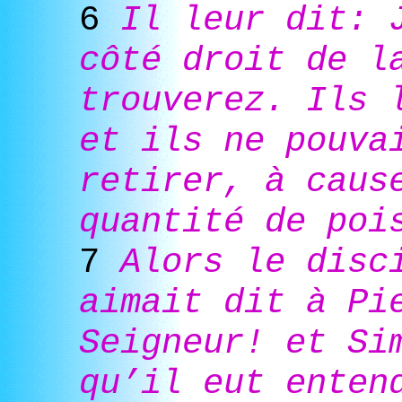
6
Il leur dit: 
côté droit de l
trouverez. Ils 
et ils ne pouva
retirer, à caus
quantité de poi
7
Alors le disc
aimait dit à Pi
Seigneur! et Si
qu’il eut enten