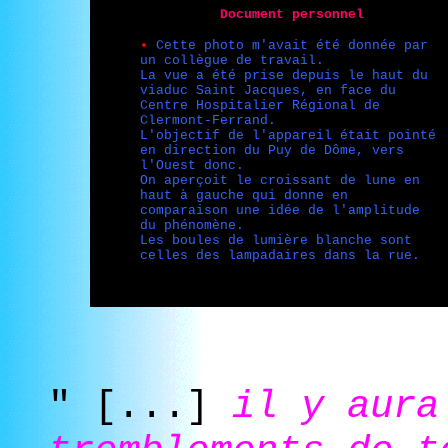
Document personnel
•
Cette photo m'avait été donnée par
un collègue de travail.
La vue a été prise depuis le haut du
viaduc Saint Jacques, en face du
Centre Hospitalier Régional de
Clermont-Ferrand.
L'objectif de l'appareil était pointé
en direction du Puy de Dôme, vers
l'Ouest donc.
On aperçoit le croissant de lune en
haut à gauche qui donne en
comparaison une idée de l'amplitude
du phénomène.
Les boules de lumière blanche sont
celles des lampadaires dans la rue.
" [...]
il y aura