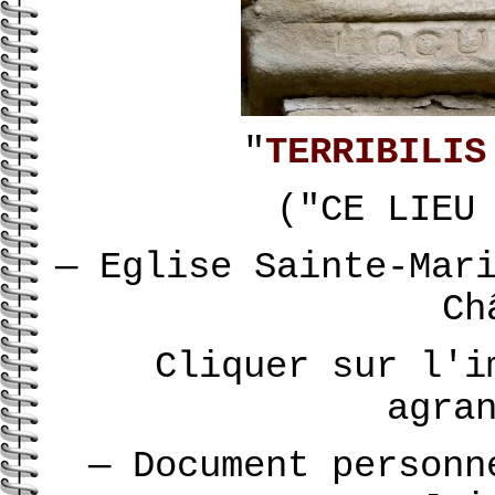
"
TERRIBILIS
("CE LIEU
—
Eglise Sainte-Mar
Ch
Cliquer sur l'i
agra
— Document personn