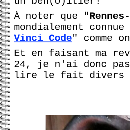
un bén(o)itier!
À noter que "
Rennes-
mondialement connue 
Vinci Code
" comme on
Et en faisant ma rev
24, je n'ai donc pas
lire le fait divers 