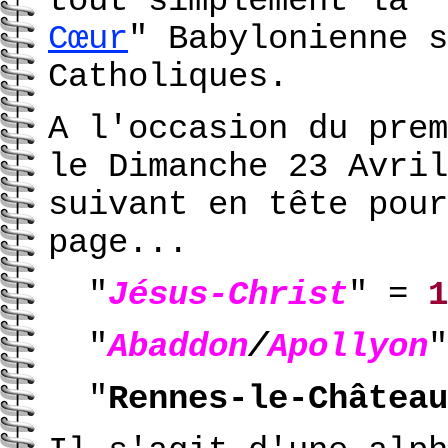
tout simplement la "
Cœur
" Babylonienne s
Catholiques.
A l'occasion du prem
le Dimanche 23 Avril
suivant en tête pour
page...
"
Jésus-Christ
" =
1
"
Abaddon
/
Apollyon
"
Rennes-le-Château