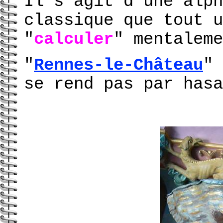
Il s'agit d'une alph
classique que tout u
"
calculer
" mentaleme
"
Rennes-le-Château
" 
se rend pas par hasa