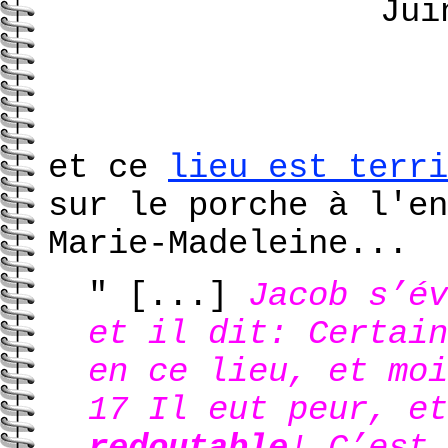
Jui
et ce
lieu est terri
sur le porche à l'en
Marie-Madeleine...
" [...]
Jacob s’év
et il dit: Certain
en ce lieu, et moi
17 Il eut peur, e
redoutable
! C’est 