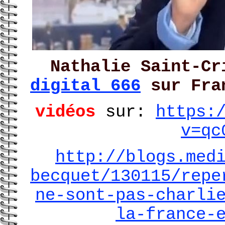
Nathalie Saint-Cr
digital 666
sur Fran
vidéos
sur:
https:
v=qc
http://blogs.med
becquet/130115/repe
ne-sont-pas-charli
la-france-