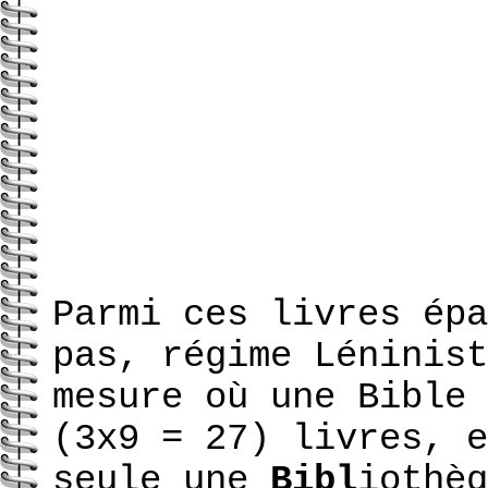
Parmi ces livres épa
pas, régime Léninist
mesure où une Bible 
(3x9 = 27) livres, e
seule une
Bibl
iothèq