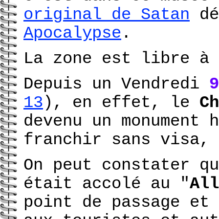
original de Satan
dé
Apocalypse
.
La zone est libre à 
Depuis un Vendredi
9
13
), en effet, le
Ch
devenu un monument h
franchir sans visa, 
On peut constater qu
était accolé au "
All
point de passage et 