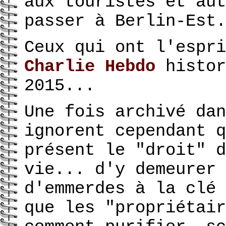
aux touristes et aut
passer à Berlin-Est.
Ceux qui ont l'espri
Charlie Hebdo
histor
2015...
Une fois archivé dan
ignorent cependant q
présent le "droit" d
vie... d'y demeurer 
d'emmerdes à la clé 
que les "propriétair