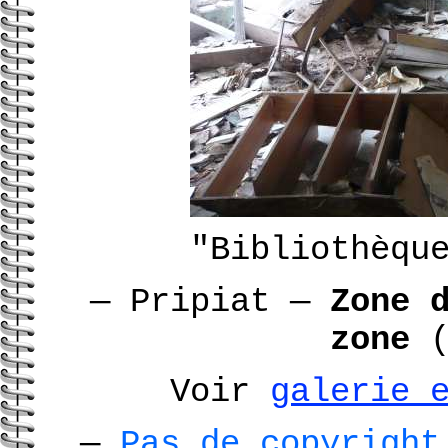
"Bibliothèqu
—
Pripiat
—
Zone 
zone
(
Voir
galerie 
—
Pas de copyright