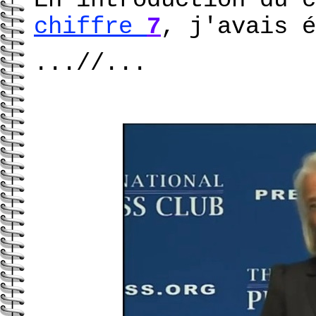
chiffre
7
, j'avais é
...//...