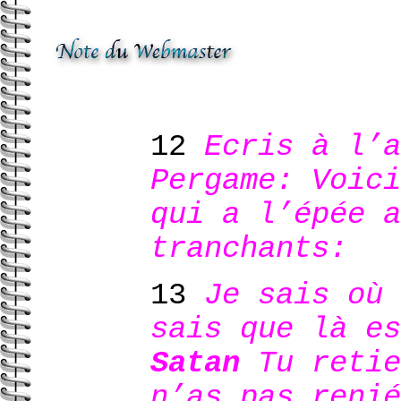
12
Ecris à l’a
Pergame: Voici
qui a l’épée a
tranchants:
13
Je sais où 
sais que là e
Satan
Tu retie
n’as pas renié