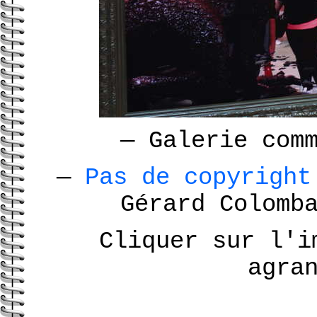
—
Galerie com
—
Pas de copyrigh
Gérard Colomb
Cliquer sur l'i
agra