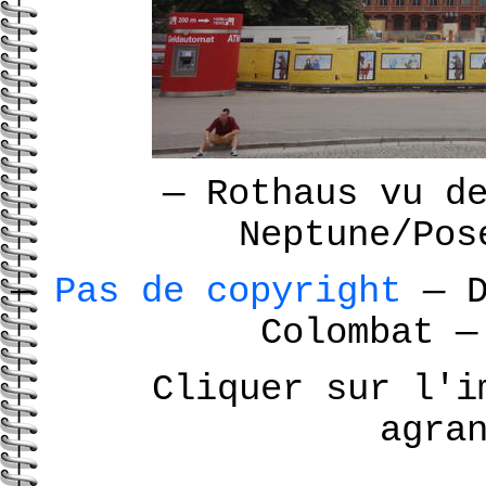
—
Rothaus vu de
Neptune/Po
—
Pas de copyright
—
D
Colombat
—
Cliquer sur l'i
agra