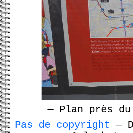
—
Plan près du
—
Pas de copyright
—
D