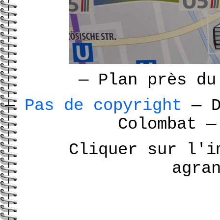
—
Plan près du
—
Pas de copyright
—
D
Colombat
—
Cliquer sur l'i
agra