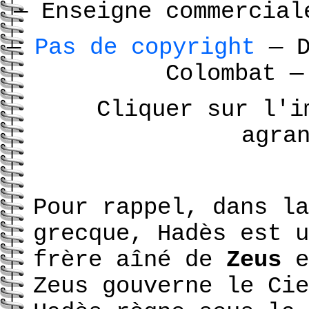
—
Enseigne commercial
—
Pas de copyright
—
D
Colombat
—
Cliquer sur l'i
agra
Pour rappel, dans la
grecque, Hadès est u
frère aîné de
Zeus
e
Zeus gouverne le Cie