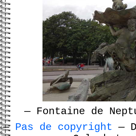
—
Fontaine de Nept
—
Pas de copyright
—
D