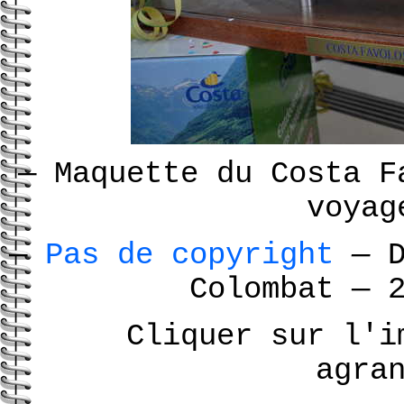
—
Maquette du Costa 
voyag
—
Pas de copyright
—
D
Colombat
—
2
Cliquer sur l'i
agra