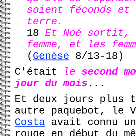
soient féconds et 
terre.
18
Et Noé sortit, 
femme, et les femm
(
Genèse
8/13-18)
C'était
le
second mo
jour du mois
...
Et deux jours plus t
autre paquebot, le V
Costa
avait connu un
rouge en début du mê