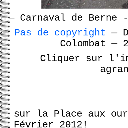
—
Carnaval de Berne 
—
Pas de copyright
—
D
Colombat
—
2
Cliquer sur l'i
agra
sur la Place aux our
Février 2012!