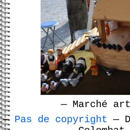
—
Marché art
—
Pas de copyright
—
D