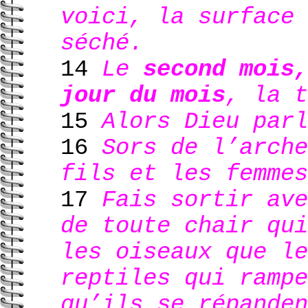
voici, la surface 
séché.
14
Le
second mois,
jour du mois
, la t
15
Alors Dieu parl
16
Sors de l’arche
fils et les femmes
17
Fais sortir ave
de toute chair qui
les oiseaux que le
reptiles qui rampe
qu’ils se répanden