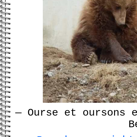
—
Ourse et oursons e
B