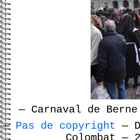
—
Carnaval de Berne
—
Pas de copyright
—
D
Colombat
—
2