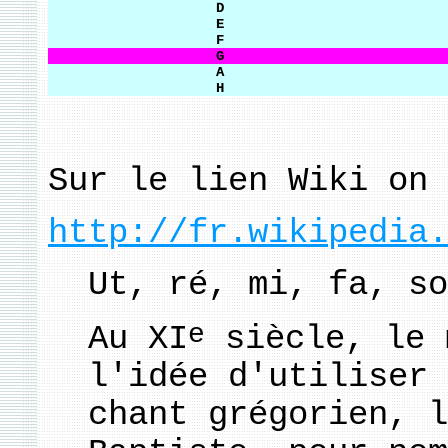
D
E
F
G
A
H
Sur le lien Wiki on 
http://fr.wikipedia.
Ut, ré, mi, fa, so
e
Au XI
siècle, le 
l'idée d'utiliser 
chant grégorien, l