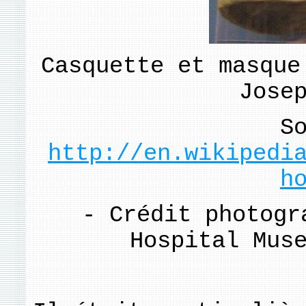
Casquette et masque
Jose
S
http://en.wikipedi
h
- Crédit photogr
Hospital Mus