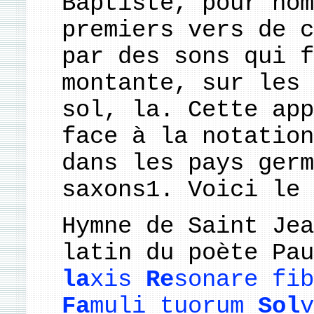
Baptiste, pour nom
premiers vers de c
par des sons qui f
montante, sur les 
sol, la. Cette app
face à la notation
dans les pays germ
saxons1. Voici le 
Hymne de Saint Jea
latin du poète Pa
la
xis
Re
sonare fi
Fa
muli tuorum
Sol