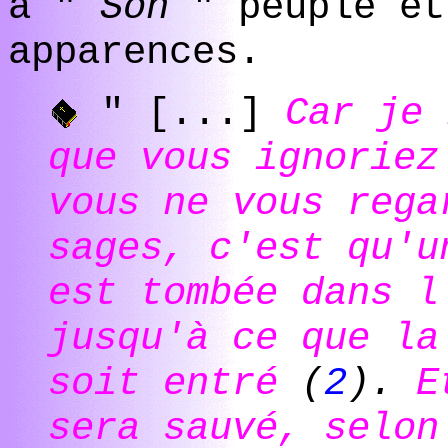
à "
Son
" peuple et
apparences.
" [...]
Car je 
que vous ignoriez
vous ne vous rega
sages, c'est qu'u
est tombée dans l
jusqu'à ce que la
soit entré
(
2
).
Et
sera sauvé, selon