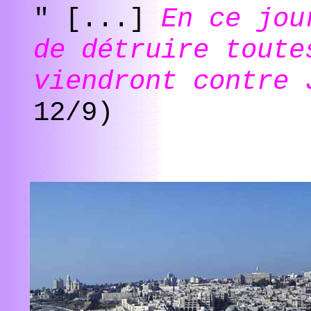
" [...]
En ce jou
de détruire toute
viendront contre 
12/9)