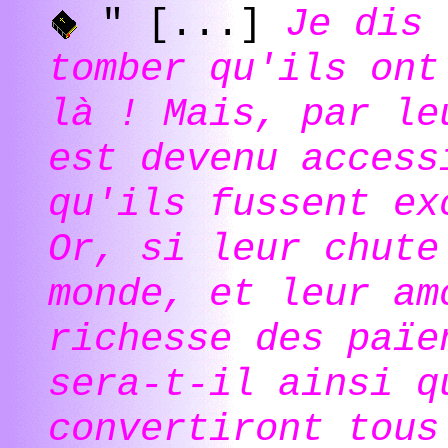
" [...]
Je dis 
tomber qu'ils ont
là ! Mais, par le
est devenu access
qu'ils fussent ex
Or, si leur chute
monde, et leur am
richesse des païe
sera-t-il ainsi q
convertiront tou