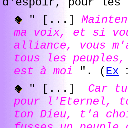
d'espoir, pour les 
" [...]
Mainten
ma voix, et si vo
alliance, vous m'
tous les peuples,
est à moi
". (
Ex
1
" [...]
Car tu
pour l'Eternel, t
ton Dieu, t'a cho
fusses un peuple 