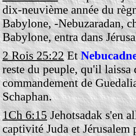
dix-neuvième année du règ
Babylone, -Nebuzaradan, che
Babylone, entra dans Jérus
2 Rois 25:22
Et
Nebucadne
reste du peuple, qu'il laissa
commandement de Guedalia, 
Schaphan.
1Ch 6:15
Jehotsadak s'en a
captivité Juda et Jérusalem