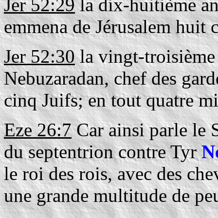
Jer 52:29
la dix-huitième a
emmena de Jérusalem huit c
Jer 52:30
la vingt-troisièm
Nebuzaradan, chef des gard
cinq Juifs; en tout quatre mi
Eze 26:7
Car ainsi parle le 
du septentrion contre Tyr
N
le roi des rois, avec des che
une grande multitude de pe