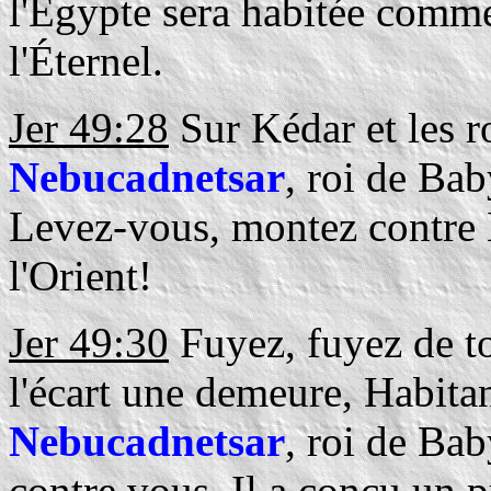
l'Égypte sera habitée comme
l'Éternel.
Jer 49:28
Sur Kédar et les r
Nebucadnetsar
, roi de Bab
Levez-vous, montez contre Ké
l'Orient!
Jer 49:30
Fuyez, fuyez de to
l'écart une demeure, Habitan
Nebucadnetsar
, roi de Bab
contre vous, Il a conçu un p