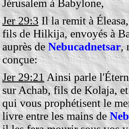
Jérusalem à Babylone,
Jer 29:3
Il la remit à Éleasa
fils de Hilkija, envoyés à B
auprès de
Nebucadnetsar
,
conçue:
Jer 29:21
Ainsi parle l'Étern
sur Achab, fils de Kolaja, et
qui vous prophétisent le me
livre entre les mains de
Neb
il les fera mourir sous vos 