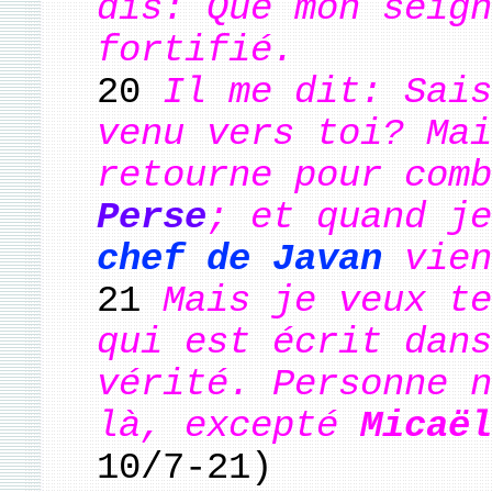
dis: Que mon seign
fortifié.
20
Il me dit: Sais
venu vers toi? Mai
retourne pour com
Perse
; et quand j
chef de Javan
vien
21
Mais je veux te
qui est écrit dans
vérité. Personne n
là, excepté
Micaël
10/7-21)