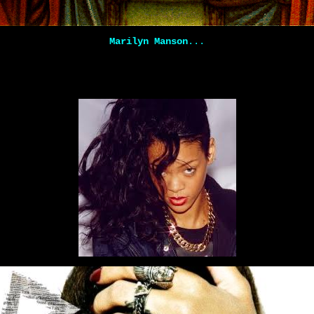
Marilyn Manson
...