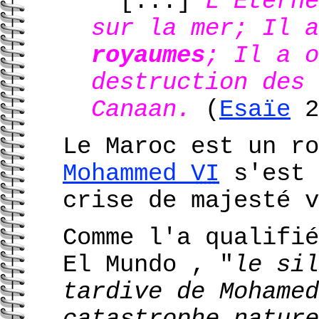
" [...]
L'Éterne
sur la mer; Il a
royaumes
; Il a o
destruction des 
Canaan.
(
Esaïe
2
Le Maroc est un ro
Mohammed
VI
s'est 
crise de majesté v
Comme l'a qualifié
El Mundo , "
le sil
tardive de Mohamed
catastrophe nature