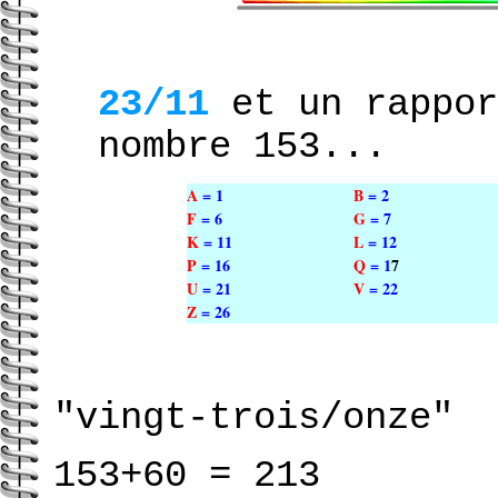
23/11
et un rappor
nombre 153...
A
= 1
B
= 2
F
= 6
G
= 7
K
=
11
L
=
1
2
P
=
16
Q
=
1
7
U
=
21
V
=
22
Z
=
26
"vingt-trois/onze"
153+60 = 213