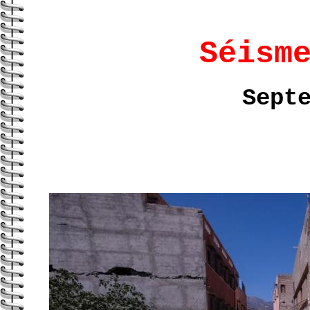
au
Séism
Sept