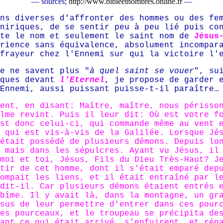
— sources;
http://www.bibleetnombres.online.fr
—
ns diverses d'affronter des hommes ou des fe
niriques, de se sentir peu à peu lié puis co
ute le nom et seulement le saint nom de
Jésus
rience sans équivalence, absolument incompar
frayeur chez l'Ennemi sur qui la victoire l'e
e ne savent plus "
à quel saint se vouer
", su
iques devant
l'Eternel
, je propose de garder 
Ennemi, aussi puissant puisse-t-il paraître…
ent, en disant: Maître, maître, nous périsso
lme revint. Puis il leur dit: Où est votre f
st donc celui-ci, qui commande même au vent 
 qui est vis-à-vis de la Galilée. Lorsque Jé
était possédé de plusieurs démons. Depuis lo
 mais dans les sépulcres. Ayant vu Jésus, il
moi et toi, Jésus, Fils du Dieu Très-Haut? J
tir de cet homme, dont il s'était emparé dep
ompait les liens, et il était entraîné par l
dit-il. Car plusieurs démons étaient entrés 
bîme. Il y avait là, dans la montagne, un gr
sus de leur permettre d'entrer dans ces pour
es pourceaux, et le troupeau se précipita de
ant ce qui était arrivé, s'enfuirent, et rép