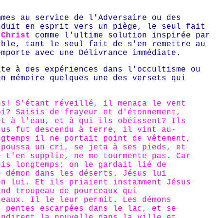
mmes au service de l'Adversaire ou des
nduit en esprit vers un piège, le seul fait
-Christ
comme l'ultime solution inspirée par
able, tant le seul fait de s'en remettre au
mporte avec une Délivrance immédiate.
ite à des expériences dans l'occultisme ou
en mémoire quelques une des versets qui
ns! S'étant réveillé, il menaça le vent
oi? Saisis de frayeur et d'étonnement,
et à l'eau, et à qui ils obéissent? Ils
sus fut descendu à terre, il vint au-
ngtemps il ne portait point de vêtement,
 poussa un cri, se jeta à ses pieds, et
e t'en supplie, ne me tourmente pas. Car
uis longtemps; on le gardait lié de
e démon dans les déserts. Jésus lui
en lui. Et ils priaient instamment Jésus
and troupeau de pourceaux qui
ceaux. Il le leur permit. Les démons
s pentes escarpées dans le lac, et se
andirent la nouvelle dans la ville et