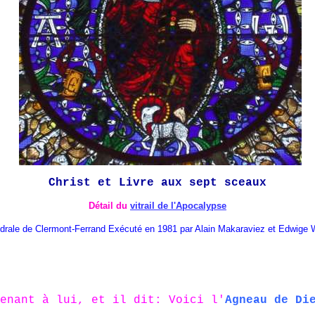
Christ et Livre aux sept sceaux
Détail du
vitrail de l'Apocalypse
drale de Clermont-Ferrand Exécuté en 1981
par Alain Makaraviez et Edwige
enant à lui, et il dit: Voici l'
Agneau de Di