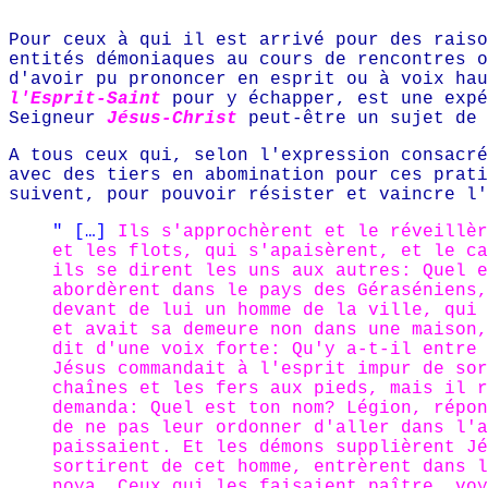
Pour ceux à qui il est arrivé pour des raiso
entités démoniaques au cours de rencontres o
d'avoir pu prononcer en esprit ou à voix ha
l'Esprit-Saint
pour y échapper, est une expé
Seigneur
Jésus-Christ
peut-être un sujet de 
A tous ceux qui, selon l'expression consacré
avec des tiers en abomination pour ces prat
suivent, pour pouvoir résister et vaincre l'
" […]
Ils s'approchèrent et le réveillèr
et les flots, qui s'apaisèrent, et le ca
ils se dirent les uns aux autres: Quel e
abordèrent dans le pays des Géraséniens,
devant de lui un homme de la ville, qui 
et avait sa demeure non dans une maison,
dit d'une voix forte: Qu'y a-t-il entre 
Jésus commandait à l'esprit impur de sor
chaînes et les fers aux pieds, mais il r
demanda: Quel est ton nom? Légion, répon
de ne pas leur ordonner d'aller dans l'a
paissaient. Et les démons supplièrent Jé
sortirent de cet homme, entrèrent dans l
noya. Ceux qui les faisaient paître, voy