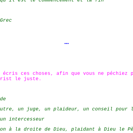
qu'il est le commencement et la fin
Grec
…
s écris ces choses, afin que vous ne péchiez 
rist le juste.
de
utre, un juge, un plaideur, un conseil pour 
un intercesseur
on à la droite de Dieu, plaidant à Dieu le P