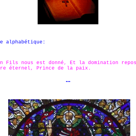
e alphabétique:
un Fils nous est donné, Et la domination repo
re éternel, Prince de la paix.
…