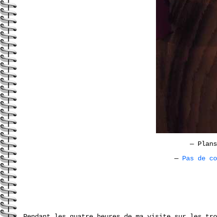
—
Plans
—
Pas de c
Pendant les quatre heures de ma visite sur les tro