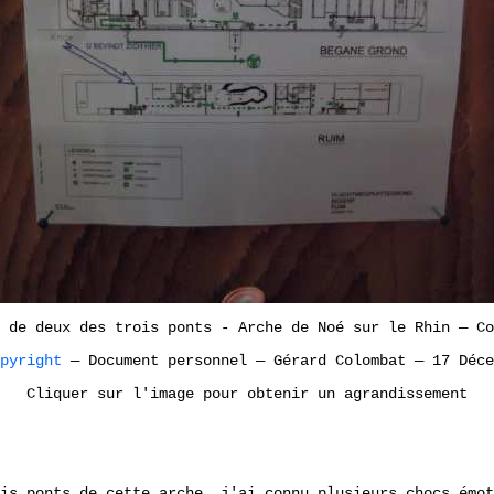
 de deux des trois ponts - Arche de Noé sur le Rhin
—
Co
opyright
—
Document personnel
—
Gérard Colombat
—
17 Déce
Cliquer sur l'image pour obtenir un agrandissement
is ponts de cette arche, j'ai connu plusieurs chocs émot