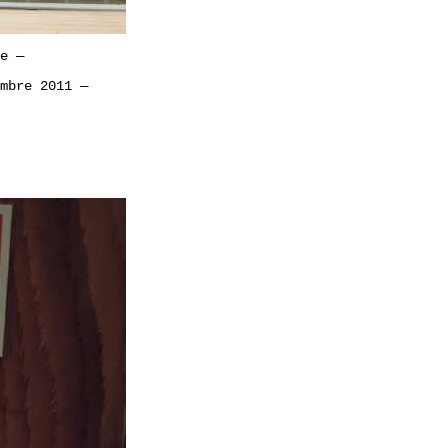
ne
—
mbre 2011
—