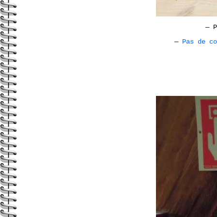
—
P
—
Pas de c