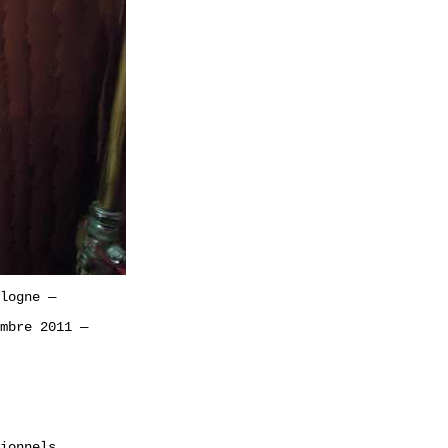
logne
—
mbre 2011
—
ionnels...