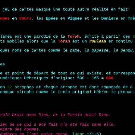
 jeu de cartes masque une toute autre réalité en fait:
upes
en
Cœurs
, les
Epées
en
Piques
et les
Deniers
en
Trè
lames est une parodie de la
Torah
, écrite à partir des
2
ets mobiles alors que la
Torah
est un
rouleau
en continu 
lques noms de cartes comme
le pape
,
la papesse, le pendu,
es.
e et point de départ de tout ce qui existe, et correspo
numériques Hébraïques d'origine: 500 + 166 =
666
.
 en
22
strophes et chaque strophe est donc composée de 8
chaque strophe comme le texte original Hébreu le prouve.
role était avec Dieu, et la Parole était Dieu.
ien de ce qui a été fait n’a été fait sans elle.
mière des hommes.
énèbres ne l’ont point reçue.
(
Jean
1/1-6)