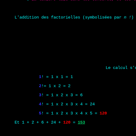
L'addition des factorielles (symbolisées par
n !
)
Le calcul s'
1
! = 1 x 1 = 1
2
!= 1 x 2 = 2
3
! = 1 x 2 x 3 = 6
4
! = 1 x 2 x 3 x 4 = 24
5
! = 1 x 2 x 3 x 4 x 5 =
120
Et 1 + 2 + 6 + 24 +
120
=
153