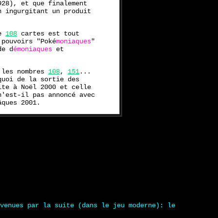
928), et que finalement
n ingurgitant un produit
de
108
cartes est tout
 pouvoirs "Poké
moniaques
"
de d
émoniaques
et
r les nombres
108
,
151
...
quoi de la sortie des
te à Noël 2000 et celle
'est-il pas annoncé avec
âques 2001.
venues par la suite (dans le jeu moderne): le