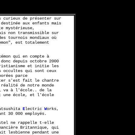
s curieux de présenter sur
 destinée aux enfants mais
te mystérieuse,
ais non transmissible sur
des tournois mondiaux où
emon", est totalement
kémon qui en compte à
 donc depuis octobre 2000
ristianisme et initie les
s occultes qui sont ceux
norées parce
ter s'est fait le chantre
 réalité de notre monde
l va à l'école.. de la
t une école, et l'école
atsushita
E
lectric
W
orks,
ant 30 000 employés.
stel ne rappelle t-elle
mancière Britannique, qui
ait lesbienne pendant une