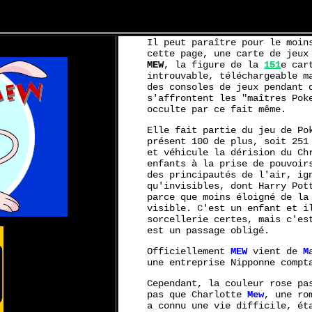
Il peut paraître pour le moin
cette page, une carte de jeux
MEW
, la figure de la
151
e car
introuvable, téléchargeable m
des consoles de jeux pendant 
s'affrontent les "maîtres Pok
occulte par ce fait même.
Elle fait partie du jeu de Po
présent 100 de plus, soit 251
et véhicule la dérision du Ch
enfants à la prise de pouvoir
des principautés de l'air, ig
qu'invisibles, dont Harry Pot
parce que moins éloigné de la
visible. C'est un enfant et i
sorcellerie certes, mais c'es
est un passage obligé.
Officiellement
MEW
vient de
M
une entreprise Nipponne compt
Cependant, la couleur rose pa
pas que Charlotte
Mew
, une ro
a connu une vie difficile, ét