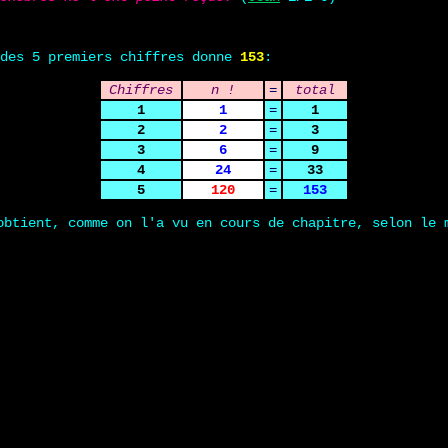
 des 5 premiers chiffres donne
153
:
Chiffres
n !
=
total
1
1
=
1
2
2
=
3
3
6
=
9
4
24
=
33
5
120
=
153
obtient, comme on l'a vu en cours de chapitre, selon le 