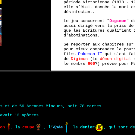
période Victorienne (1878 - 1
elle s'était donnée la mort e
désinfectant.
Le jeu concurrent "
Digimon
" 
aussi dirigé vers la prise de
que les Ecritures qualifient 
d'abominations.
Se reporter aux chapitres su
pour mieux comprendre le pour
films
Pokemon II
qui s'est fai
de
Digimon
(Le
démon digital
n
le nombre
666
?) prévue pour P
s et de 56 Arcanes Mineurs, soit 78 cartes.
avait 12 apôtres.
on
, la
coupe
, l’
épée
, le
denier
, qui sont de