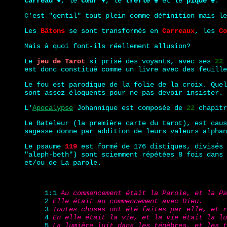
carreau
♦, le
cœur
♥, le
trèfle
♣ et le
pique
♠.
C'est "gentil" tout plein comme définition mais le
Les
Bâtons
se sont transformés en
Carreaux
, les
Co
Mais à quoi font-ils réellement allusion?
Le
jeu de Tarot
si prisé des voyants, avec ses
22
est donc constitué comme un livre avec des feuill
Le fou est parodique de la folie de la croix. Que
sont assez éloquents pour ne pas devoir insister.
L'
Apocalypse
Johannique est composée de
22
chapitr
Le Bateleur (la première carte du tarot), est caus
sagesse donne par addition de leurs valeurs alpha
Le psaume
119
est formé de 176 distiques, divisés
"aleph-beth") sont sciemment répétées 8 fois dans 
et/ou de La parole.
1:1
Au commencement était la Parole, et la Pa
2
Elle était au commencement avec Dieu.
3
Toutes choses ont été faites par elle, et r
4
En elle était la vie, et la vie était la lu
5
La lumière luit dans les ténèbres, et les t