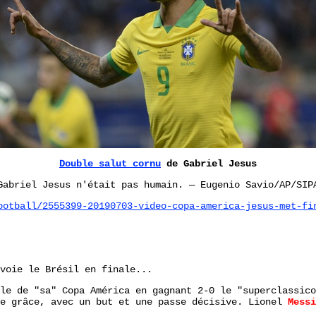
Double salut cornu
de Gabriel Jesus
Gabriel Jesus n'était pas humain. — Eugenio Savio/AP/SIP
ootball/2555399-20190703-video-copa-america-jesus-met-fi
voie le Brésil en finale...
le de "sa" Copa América en gagnant 2-0 le "superclassico
e grâce, avec un but et une passe décisive. Lionel
Messi