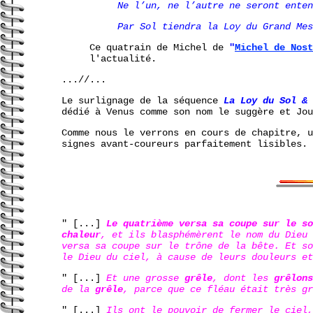
Ne l’un, ne l’autre ne seront enten
Par Sol tiendra la Loy du Grand Me
Ce quatrain de Michel de
"
Michel de Nost
l'actualité.
...//...
Le surlignage de la séquence
La Loy du Sol & 
dédié à Venus comme son nom le suggère et Jou
Comme nous le verrons en cours de chapitre, 
signes avant-coureurs parfaitement lisibles.
" [...]
Le quatrième versa sa coupe sur le so
chaleur
, et ils blasphémèrent le nom du Dieu
versa sa coupe sur le trône de la bête. Et s
le Dieu du ciel, à cause de leurs douleurs e
" [...]
Et une grosse
grêle
, dont les
grêlons
de la
grêle
, parce que ce fléau était très gr
" [...]
Ils ont le pouvoir de fermer le ciel