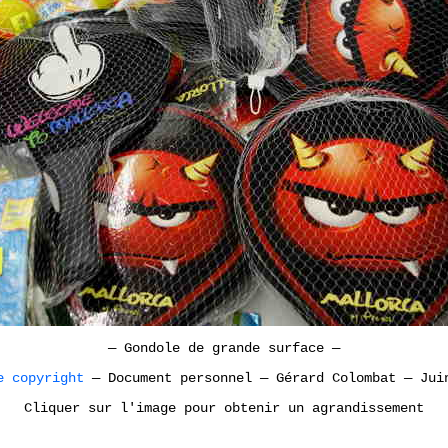
—
Gondole de grande surface
—
e copyright
—
Document personnel
—
Gérard Colombat
—
Jui
Cliquer sur l'image pour obtenir un agrandissement