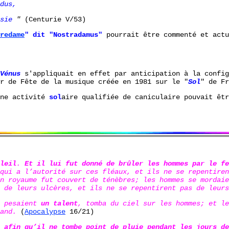
dus,
ssie
"
(Centurie V/53)
redame
" dit "Nostradamus"
pourrait être commenté et actu
Vénus
s'appliquait en effet par anticipation à la config
r de Fête de la musique créée en 1981 sur le "
Sol
" de Fr
une activité
sol
aire qualifiée de caniculaire pouvait êtr
leil
.
Et il lui fut donné de brûler les hommes par le fe
 qui a l’autorité sur ces fléaux, et ils ne se repentire
on royaume fut couvert de ténèbres; les hommes se mordai
t de leurs ulcères, et ils ne se repentirent pas de leur
pesaient
un talent
, tomba du ciel sur les hommes; et le
and.
(
Apocalypse
16/21)
,
afin qu’il ne tombe point de pluie pendant les jours de