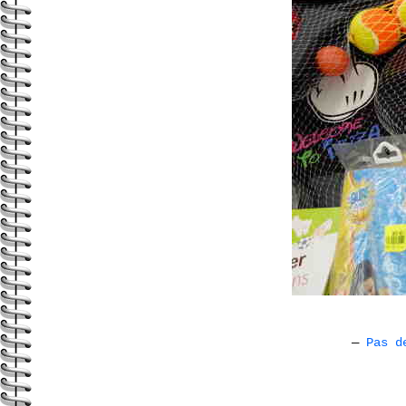
—
Pas d