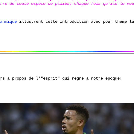
rre de toute espèce de plaies, chaque fois qu’ils le vou
annique
illustrent cette introduction avec pour thème la
rs à propos de l'"esprit" qui règne à notre époque!