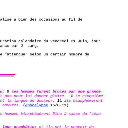
alisé à bien des occasions au fil de
uration calendaire du Vendredi 21 Juin, jour
ance par J. Lang.
e "attendue" selon un certain nombre de
u
;
9
les hommes furent brûlés par une grande
nt pas pour lui donner gloire.
10
Le cinquième
ent la langue de douleur,
11
ils blasphémèrent
s oeuvres.
(
Apocalypse
16/8-11)
s hommes blasphémèrent Dieu à cause du fléau
 leur prophétie
; et ils ont le pouvoir de