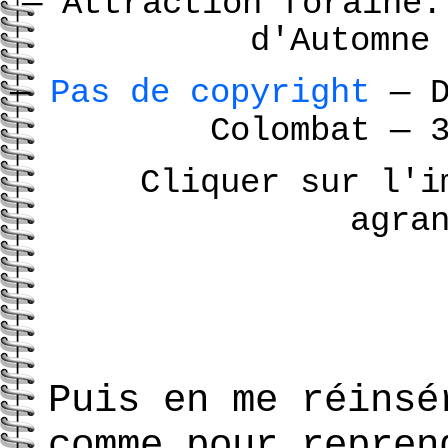
—
Attraction foraine:
d'Automn
—
Pas de copyright
—
D
Colombat
—
3
Cliquer sur l'i
agra
Puis en me réinsé
comme pour repren