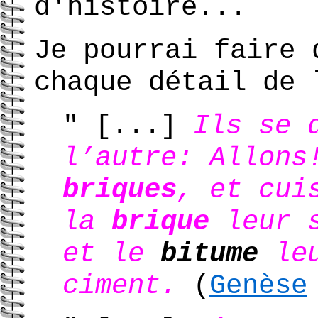
d'histoire...
Je pourrai faire 
chaque détail de 
" [...]
Ils se 
l’autre: Allons
briques
, et cui
la
brique
leur s
et le
bitume
leu
ciment.
(
Genèse