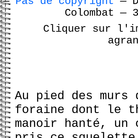
—
Pas de copyright
—
D
Colombat
—
3
Cliquer sur l'i
agra
Au pied des murs 
foraine dont le t
manoir hanté, un 
pris ce squelette