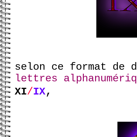
selon
c
e format de 
lettres alphanuméri
,
XI
/
IX