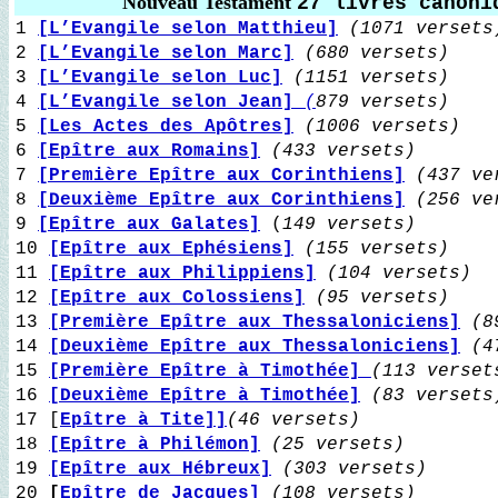
Nouveau Testament
27 livres canoni
1
[L’Evangile selon Matthieu]
(1071 versets
2
[L’Evangile selon Marc]
(680 versets)
3
[L’Evangile selon Luc]
(1151 versets)
4
[L’Evangile selon Jean]
(
879 versets)
5
[Les Actes des Apôtres]
(1006 versets)
6
[Epître aux Romains]
(433 versets)
7
[Première Epître aux Corinthiens]
(437 ve
8
[Deuxième Epître aux Corinthiens]
(256 ve
9
[Epître aux Galates]
(
149 versets)
10
[Epître aux Ephésiens]
(155 versets)
11
[Epître aux Philippiens]
(104 versets)
12
[Epître aux Colossiens]
(95 versets)
13
[Première Epître aux Thessaloniciens]
(89
14
[Deuxième Epître aux Thessaloniciens]
(4
15
[Première Epître à Timothée]
(113 verset
16
[Deuxième Epître à Timothée]
(83 versets
17 [
Epître à Tite]]
(46 versets)
18
[Epître à Philémon]
(25 versets)
19
[Epître aux Hébreux]
(303 versets)
20
[
Epître de Jacques]
(108 versets)