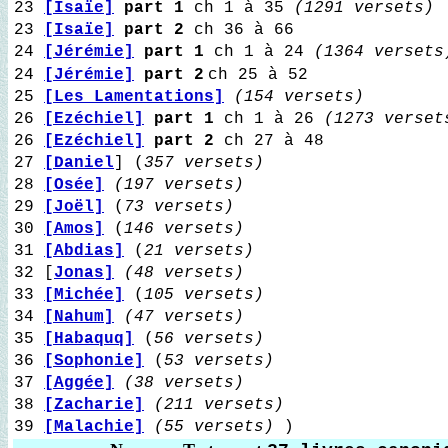
23
[Isaïe]
part 1
ch 1 à 35
(1291 versets)
23
[Isaïe]
part 2
ch 36 à 66
24
[Jérémie]
part 1
ch 1 à 24
(1364 versets
24
[Jérémie]
part 2
ch 25 à 52
25
[Les Lamentations]
(154 versets)
26
[Ezéchiel]
part 1
ch 1 à 26
(1273 verset
26
[Ezéchiel]
part 2
ch 27 à 48
27
[Daniel
] (
357 versets)
28
[Osée]
(197 versets)
29
[Joël]
(
73 versets)
30
[Amos]
(
146 versets)
31
[Abdias]
(
21 versets)
32 [
Jonas]
(48 versets)
33
[Michée]
(
105 versets)
34
[Nahum]
(47 versets)
35
[Habaquq]
(
56 versets)
36
[Sophonie]
(
53 versets)
37
[Aggée]
(38 versets)
38
[Zacharie]
(211 versets)
39
[Malachie]
(55 versets)
)