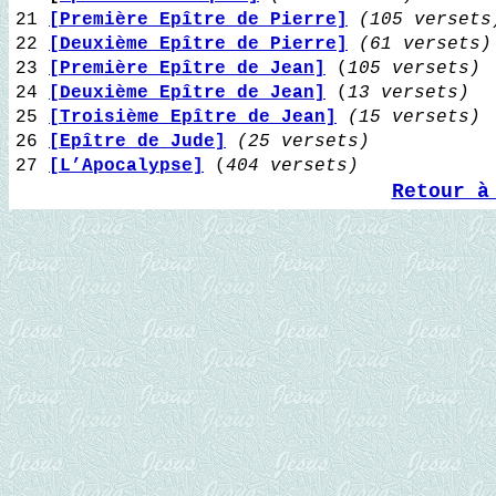
21
[Première Epître de Pierre]
(105 versets
22
[Deuxième Epître de Pierre]
(61 versets)
23
[Première Epître de Jean]
(
105 versets)
24
[Deuxième Epître de Jean]
(
13 versets)
25
[Troisième Epître de Jean]
(15 versets)
26
[Epître de Jude]
(25 versets)
27
[L’Apocalypse]
(
404 versets)
Retour à