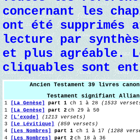
concernant les chap
ont été supprimés a
lecture par synthès
et plus agréable. L
cliquables sont ent
Ancien Testament
39 livres canon
Testament signifiant Allian
1
[La Genèse]
part 1
ch 1 à 28
(1533 verset
1
[La Genèse]
part 2
ch 29 à 50
2
[L’exode]
(1213 versets)
3
[Le Lévitique]
(859 versets)
4
[Les Nombres]
part 1
ch 1 à 17
(1288 vers
4
[Les Nombres]
part 2
ch 18 à 36