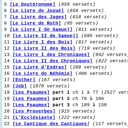
5
[Le Deutéronome]
(959 versets)
6
[Le Livre de Josué]
(
658 versets)
7
[Le Livre des Juges]
(618 versets)
8
[Le Livre de Ruth]
(85 versets)
9
[Le Livre I de Samuel]
(811 versets)
10
[Le Livre II de Samuel]
(695 versets)
11
[Le Livre I des Rois]
(817 versets)
12
[Le Livre II des Rois]
(719 versets)
13
[Le Livre I des Chroniques]
(942 versets
14
[Le Livre II des Chroniques]
(822 verset
15
[Le Livre d’Esdras]
(
280 versets)
16
[Le Livre de Néhémie]
(406 versets)
17
[Esther]
(167 versets)
18
[Job]
(
1070 versets)
19
[Les Psaumes]
part 1
ch 1 à 77 (
2527 ver
19
[Les Psaumes]
part 2
ch 78 à 108
19
[Les Psaumes]
part 3
ch 109 à 150
20
[Les Proverbes]
(915 versets)
21
[L’Ecclésiaste]
(
222 versets)
22
[Le Cantique des Cantiques
] (117 versets