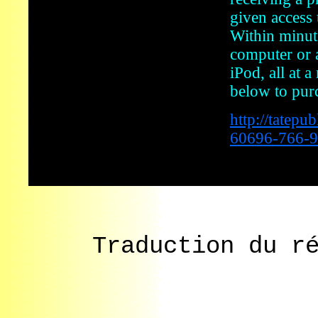
given access 
Within minute
computer or 
iPod, all at 
below to purc
http://tatep
60696-766-9
Traduction du r