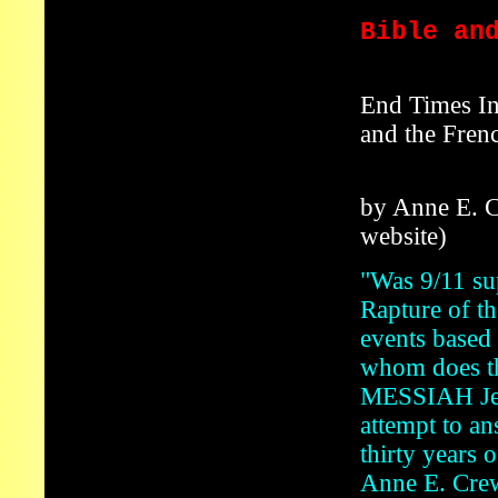
Bible an
End Times In
and the Fren
by Anne E. C
website)
"Was 9/11 sup
Rapture of th
events based 
whom does t
MESSIAH Jesu
attempt to an
thirty years 
Anne E. Crew