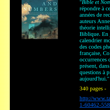
"
Bible et No
répondre à ce
années de re
auteurs Anne
théorie intell
Biblique. En
calendrier mo
des codes ph
française, Co
occurrences 
présent, dans 
questions à p
aujourd'hui."
340 pages -
http://www.t
1-60462-558