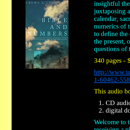
insightful the
juxtaposing 
calendar, sac
numerics of 
to define the
the present, 
questions of 
340 pages - 
http://www.t
1-60462-558
This audio bo
CD audi
digital 
Welcome to t
receiving a 