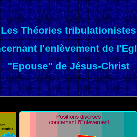
Les Théories
tribulationistes
cernant l'enlèvement de l'Egl
"Epouse" de Jésus-Christ