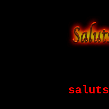
Sa
saluts