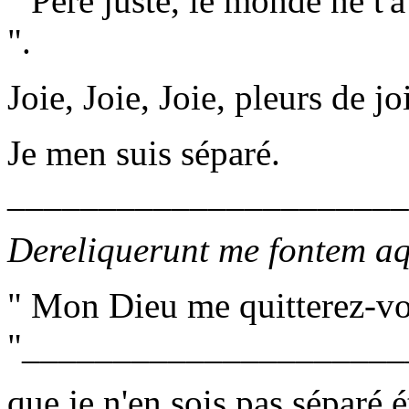
" Père juste, le monde ne t'
".
Joie, Joie, Joie, pleurs de jo
Je men suis séparé.
______________________
Dereliquerunt me fontem aq
" Mon Dieu me quitterez-v
"_____________________
que je n'en sois pas séparé 