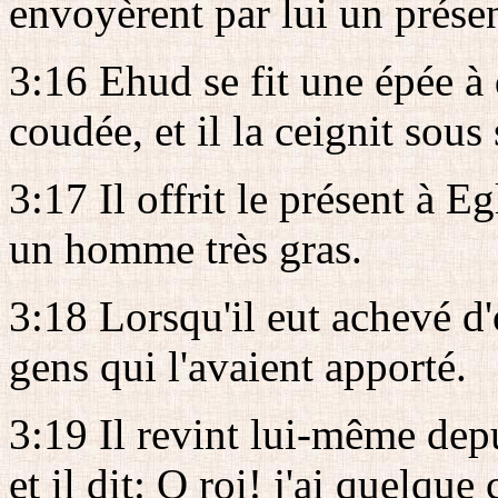
envoyèrent par lui un prése
3:16 Ehud se fit une épée à
coudée, et il la ceignit sous
3:17 Il offrit le présent à E
un homme très gras.
3:18 Lorsqu'il eut achevé d'o
gens qui l'avaient apporté.
3:19 Il revint lui-même depu
et il dit: O roi! j'ai quelque