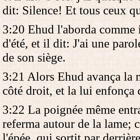
dit: Silence! Et tous ceux qu
3:20 Ehud l'aborda comme il
d'été, et il dit: J'ai une par
de son siège.
3:21 Alors Ehud avança la m
côté droit, et la lui enfonça 
3:22 La poignée même entra a
referma autour de la lame; ca
l'épée, qui sortit par derrière